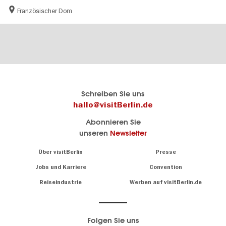
Französischer Dom
Berlins
visitBerlin-Blog
Schreiben Sie uns
offizielles
Hier
hallo@visitBerlin.de
Reiseportal
schreiben
Abonnieren Sie
visitBerlin.de
die
unseren
Newsletter
Berlin-
Wir kennen
Insider
Berlin und
Navigation:
Über visitBerlin
Presse
sind
About
persönlich
Jobs und Karriere
Convention
Insidertipps
für Sie da.
rund
Reiseindustrie
Werben auf visitBerlin.de
um
Wir bieten Ihnen
die
günstige
,
Hauptstadt
Reiseangebote
und
Hotels
Folgen Sie uns
.
Tickets