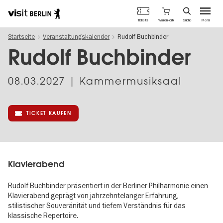
Berlins
Warenkorb
Tickets
Suche
Menü
offizielles
Direkt
Tourismusportal
Startseite
Veranstaltungskalender
Rudolf Buchbinder
zum
Inhalt
Rudolf Buchbinder
08.03.2027
| Kammermusiksaal
TICKET KAUFEN
Klavierabend
Rudolf Buchbinder präsentiert in der Berliner Philharmonie einen
Klavierabend geprägt von jahrzehntelanger Erfahrung,
stilistischer Souveränität und tiefem Verständnis für das
klassische Repertoire.