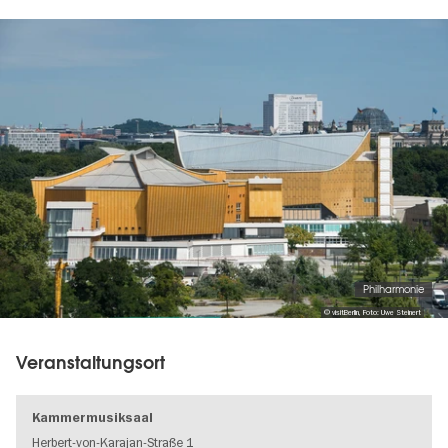
Image
gallery
Philharmonie
© visitBerlin, Foto: Uwe Steinert
Veranstaltungsort
Kammermusiksaal
Herbert-von-Karajan-Straße 1