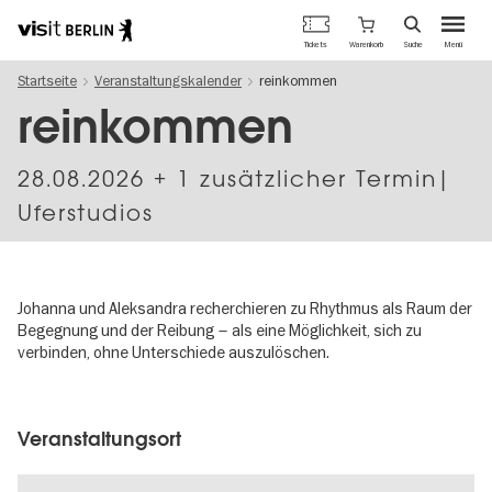
Berlins
Warenkorb
Tickets
Suche
Menü
offizielles
Direkt
Tourismusportal
Startseite
Veranstaltungskalender
reinkommen
zum
Inhalt
reinkommen
28.08.2026
+ 1 zusätzlicher Termin|
Uferstudios
Johanna und Aleksandra recherchieren zu Rhythmus als Raum der
Begegnung und der Reibung – als eine Möglichkeit, sich zu
verbinden, ohne Unterschiede auszulöschen.
Image
gallery
Veranstaltungsort