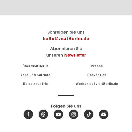
Berlins
visitBerlin-Blog
Schreiben Sie uns
offizielles
Hier
hallo@visitBerlin.de
Reiseportal
schreiben
Abonnieren Sie
visitBerlin.de
die
unseren
Newsletter
Berlin-
Wir kennen
Insider
Berlin und
Navigation:
Über visitBerlin
Presse
sind
About
persönlich
Jobs und Karriere
Convention
Insidertipps
für Sie da.
rund
Reiseindustrie
Werben auf visitBerlin.de
um
Wir bieten Ihnen
die
günstige
,
Hauptstadt
Reiseangebote
und
Hotels
Folgen Sie uns
.
Tickets
Berlin-
News,
Wir haben den
Events
Veranstaltungskalender
&
Berlins mit vielen Tipps.