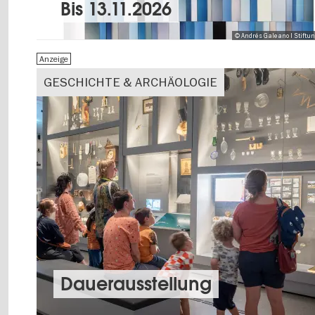
Bis
13.11.2026
© Andrés Galeano I Stiftu
Anzeige
GESCHICHTE & ARCHÄOLOGIE
Dauer­aus­stel­lung