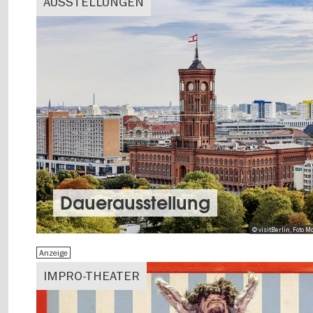
AUSSTELLUNGEN
Dauer­aus­stel­lung
© visitBerlin, Foto
Anzeige
IMPRO-THEATER