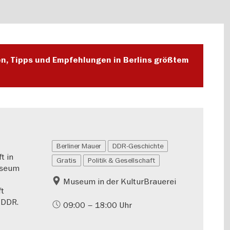
en, Tipps und Empfehlungen in Berlins größtem
Berliner Mauer
DDR-Geschichte
t in
Gratis
Politik & Gesellschaft
useum
Museum in der KulturBrauerei
ft
 DDR.
09:00 – 18:00 Uhr