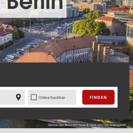
 Berlin
Online buchbar
Skyline über Berlin mit Spree © iStock.com, Foto: bluejayphoto