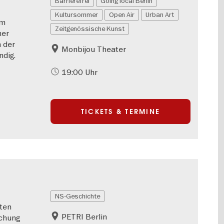
Barrierefrei
Going local Berlin
Kultursommer
Open Air
Urban Art
em
Zeitgenössische Kunst
ner
 der
Monbijou Theater
ndig.
19:00 Uhr
TICKETS & TERMINE
NS-Geschichte
ten
PETRI Berlin
schung