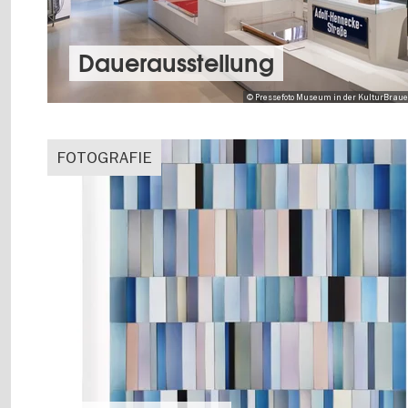
Dauer­aus­stel­lung
© Pressefoto Museum in der KulturBrauere
FOTOGRAFIE