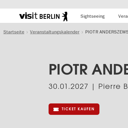
Hauptnavigation
Sightseeing
Vera
Berlins
offizielles
Direkt
Tourismusportal
Startseite
Veranstaltungskalender
PIOTR ANDERSZEW
zum
Inhalt
PIOTR AND
30.01.2027
| Pierre B
TICKET KAUFEN