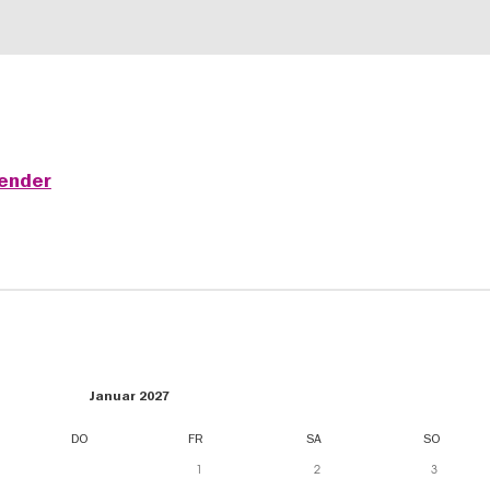
lender
Januar 2027
DO
FR
SA
SO
1
2
3