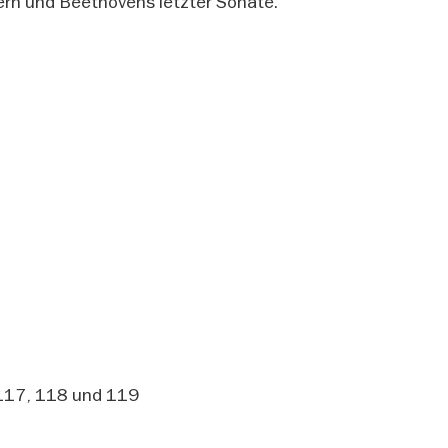
ern und Beethovens letzter Sonate.
 117, 118 und 119