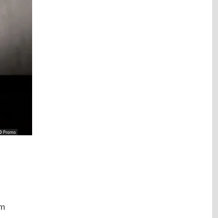
© Promo
D
em