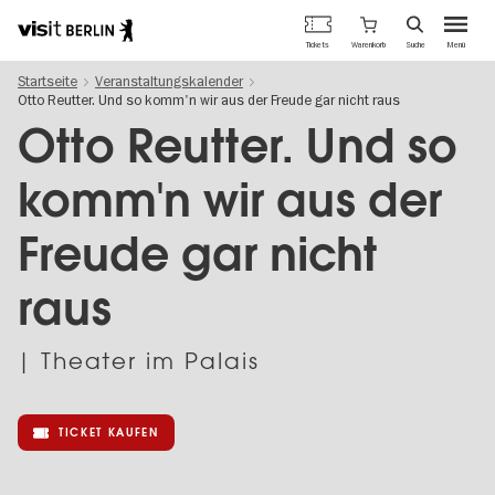
Berlins
Warenkorb
Tickets
Suche
Menü
offizielles
Direkt
Tourismusportal
Startseite
Veranstaltungskalender
zum
Otto Reutter. Und so komm'n wir aus der Freude gar nicht raus
Inhalt
Otto Reutter. Und so
komm'n wir aus der
Freude gar nicht
raus
| Theater im Palais
TICKET KAUFEN