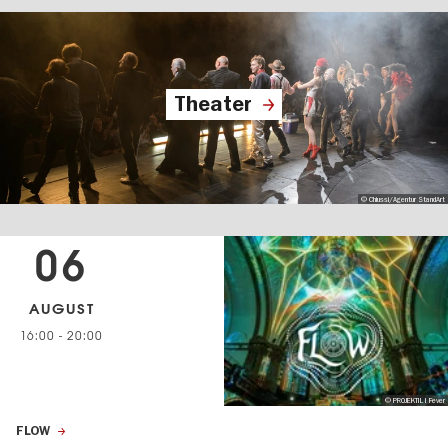
Theater
© Chiussi/Agentur StandArt
06
AUGUST
16:00
-
20:00
© PROJEKTIL I Fever
FLOW