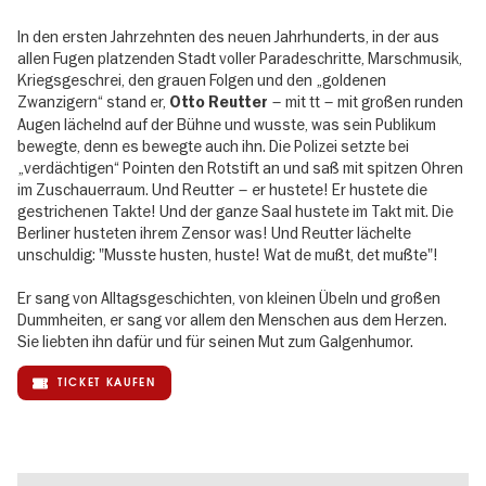
In den ersten Jahrzehnten des neuen Jahrhunderts, in der aus
allen Fugen platzenden Stadt voller Paradeschritte, Marschmusik,
Kriegsgeschrei, den grauen Folgen und den „goldenen
Zwanzigern“ stand er,
– mit tt – mit großen runden
Otto Reutter
Augen lächelnd auf der Bühne und wusste, was sein Publikum
bewegte, denn es bewegte auch ihn. Die Polizei setzte bei
„verdächtigen“ Pointen den Rotstift an und saß mit spitzen Ohren
im Zuschauerraum. Und Reutter – er hustete! Er hustete die
gestrichenen Takte! Und der ganze Saal hustete im Takt mit. Die
Berliner husteten ihrem Zensor was! Und Reutter lächelte
unschuldig: "Musste husten, huste! Wat de mußt, det mußte"!
Er sang von Alltagsgeschichten, von kleinen Übeln und großen
Dummheiten, er sang vor allem den Menschen aus dem Herzen.
Sie liebten ihn dafür und für seinen Mut zum Galgenhumor.
TICKET KAUFEN