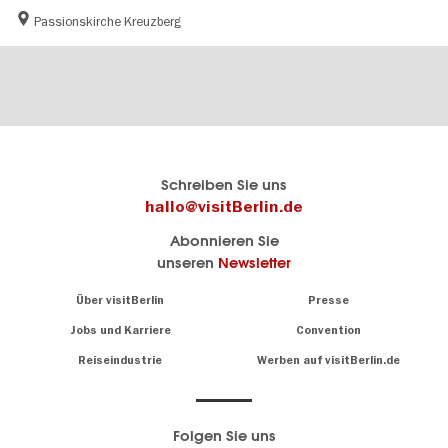
Passionskirche Kreuzberg
Berlins
visitBerlin-Blog
Schreiben Sie uns
offizielles
Hier
hallo@visitBerlin.de
Reiseportal
schreiben
Abonnieren Sie
visitBerlin.de
die
unseren
Newsletter
Berlin-
Wir kennen
Insider
Berlin und
Navigation:
Über visitBerlin
Presse
sind
About
persönlich
Jobs und Karriere
Convention
Insidertipps
für Sie da.
rund
Reiseindustrie
Werben auf visitBerlin.de
um
Wir bieten Ihnen
die
günstige
,
Hauptstadt
Reiseangebote
und
Hotels
Folgen Sie uns
.
Tickets