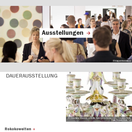
Ausstellungen
© Edgard Berendsen
DAUER­AUS­STEL­LUNG
© Staatliche Museen zu Berlin, Kunstgewerbemuseum / Stephan Klonk,
Public Domain Mark 1.0
Rokokowelten