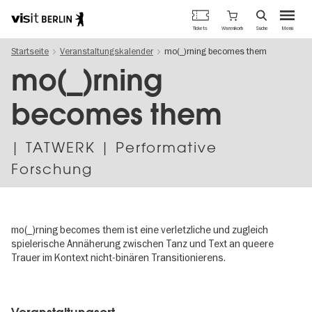
Berlins
Warenkorb
Tickets
Suche
Menü
offizielles
Direkt
Tourismusportal
Startseite
Veranstaltungskalender
mo(_)rning becomes them
zum
Inhalt
mo(_)rning
becomes them
| TATWERK | Performative
Forschung
mo(_)rning becomes them ist eine verletzliche und zugleich
spielerische Annäherung zwischen Tanz und Text an queere
Trauer im Kontext nicht-binären Transitionierens.
Image
gallery