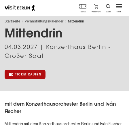
Berlins
Warenkorb
Tickets
Suche
Menü
offizielles
Direkt
Tourismusportal
Startseite
Veranstaltungskalender
Mittendrin
zum
Inhalt
Mittendrin
04.03.2027
| Konzerthaus Berlin -
Großer Saal
TICKET KAUFEN
mit dem Konzerthausorchester Berlin und Iván
Fischer
Mittendrin mit dem Konzerthausorchester Berlin und Iván Fischer.