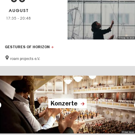
AUGUST
17:35
-
20:48
© Hang Su 2023
GESTURES OF HORIZON
roam projects e.V.
Konzerte
© Uwe Arens