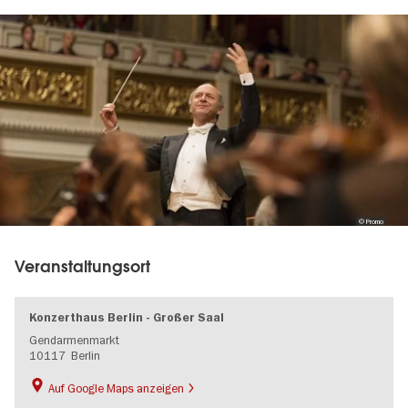
Image
gallery
© Promo
Veranstaltungsort
Konzerthaus Berlin - Großer Saal
Gendarmenmarkt
10117
Berlin
Auf Google Maps anzeigen