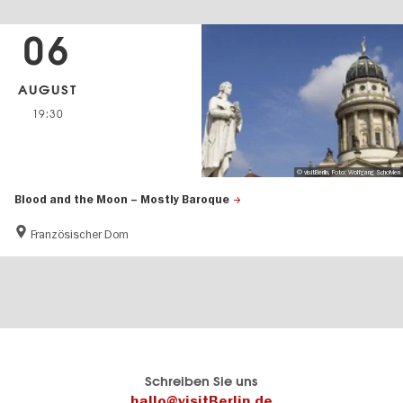
06
AUGUST
19:30
© visitBerlin, Foto: Wolfgang Scholvien
Blood and the Moon – Mostly Baroque
Französischer Dom
Berlins
visitBerlin-Blog
Schreiben Sie uns
offizielles
Hier
hallo@visitBerlin.de