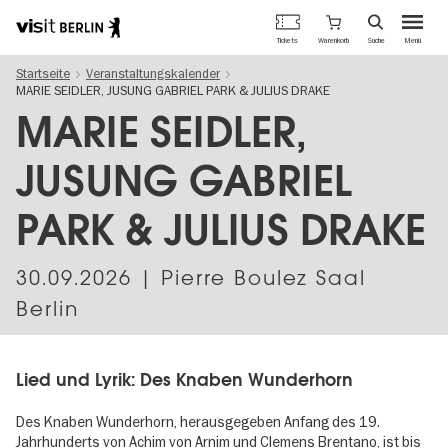
Berlins
Warenkorb
Tickets
Suche
Menü
offizielles
Direkt
Tourismusportal
Startseite
Veranstaltungskalender
zum
MARIE SEIDLER, JUSUNG GABRIEL PARK & JULIUS DRAKE
Inhalt
MARIE SEIDLER,
JUSUNG GABRIEL
PARK & JULIUS DRAKE
30.09.2026
| Pierre Boulez Saal
Berlin
Lied und Lyrik: Des Knaben Wunderhorn
Des Knaben Wunderhorn, herausgegeben Anfang des 19.
Jahrhunderts von Achim von Arnim und Clemens Brentano, ist bis