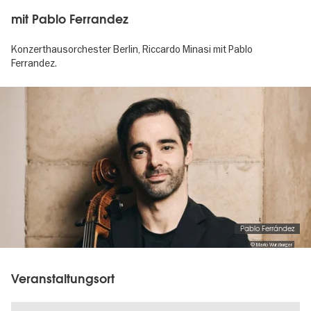
mit Pablo Ferrandez
Konzerthausorchester Berlin, Riccardo Minasi mit Pablo
Ferrandez.
Image
gallery
Pablo Ferrández
© Mario Wurzburger
Veranstaltungsort