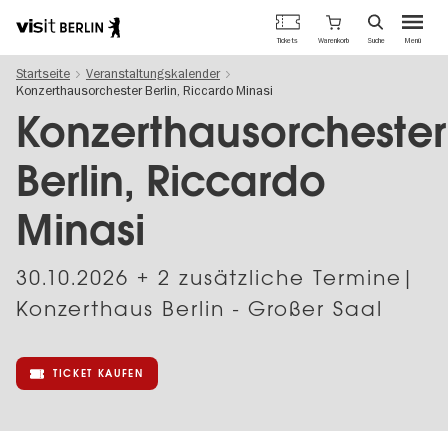
Berlins
Warenkorb
Tickets
Suche
Menü
offizielles
Direkt
Tourismusportal
Startseite
Veranstaltungskalender
zum
Konzerthausorchester Berlin, Riccardo Minasi
Inhalt
Konzerthausorchester
Berlin, Riccardo
Minasi
30.10.2026
+ 2 zusätzliche Termine|
Konzerthaus Berlin - Großer Saal
TICKET KAUFEN