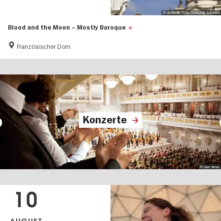
© visitBerlin, Foto: Wolfgang Scholvien
Blood and the Moon – Mostly Baroque
Französischer Dom
Konzerte
© Uwe Arens
10
AUGUST