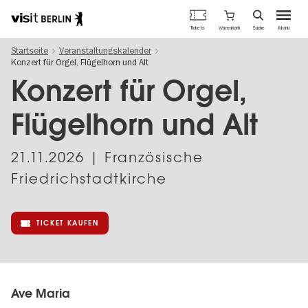
Berlins
Warenkorb
Tickets
Suche
Menü
offizielles
Direkt
Tourismusportal
Startseite
Veranstaltungskalender
zum
Konzert für Orgel, Flügelhorn und Alt
Inhalt
Konzert für Orgel,
Flügelhorn und Alt
21.11.2026
| Französische
Friedrichstadtkirche
TICKET KAUFEN
Ave Maria