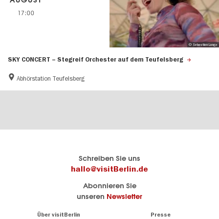
17:00
© Sebastian Lange
SKY CONCERT – Stegreif Orchester auf dem Teufelsberg
Abhörstation Teufelsberg
Berlins
visitBerlin-Blog
Schreiben Sie uns
offizielles
Hier
hallo@visitBerlin.de
Reiseportal
schreiben
Abonnieren Sie
visitBerlin.de
die
unseren
Newsletter
Berlin-
Wir kennen
Insider
Berlin und
Navigation:
Über visitBerlin
Presse
sind
About