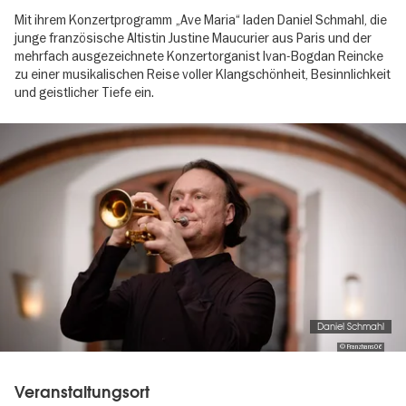
Mit ihrem Konzertprogramm „Ave Maria“ laden Daniel Schmahl, die
junge französische Altistin Justine Maucurier aus Paris und der
mehrfach ausgezeichnete Konzertorganist Ivan-Bogdan Reincke
zu einer musikalischen Reise voller Klangschönheit, Besinnlichkeit
und geistlicher Tiefe ein.
Image
gallery
Daniel Schmahl
© Franzhans06
Veranstaltungsort