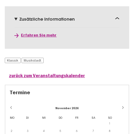
Zusätzliche Informationen
Erfahren Sie mehr
Klassik
Musikstadt
zurück zum Veranstaltungskalender
Termine
November 2026
MO
DI
MI
DO
FR
SA
SO
1
2
3
4
5
6
7
8