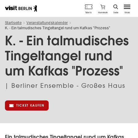
Berlins
Warenkorb
Tickets
Suche
Menü
offizielles
Direkt
Tourismusportal
Startseite
Veranstaltungskalender
zum
K. - Ein talmudisches Tingeltangel rund um Kafkas "Prozess"
Inhalt
K. - Ein talmudisches
Tingeltangel rund
um Kafkas "Prozess"
| Berliner Ensemble - Großes Haus
TICKET KAUFEN
Ein talmudisches Tingeltangel rund um Kafkas