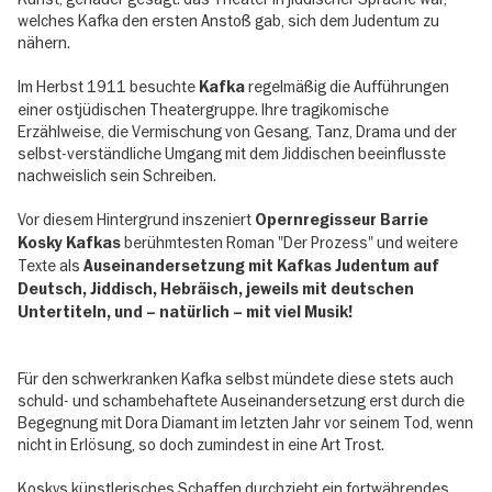
welches Kafka den ersten Anstoß gab, sich dem Judentum zu
nähern.
Im Herbst 1911 besuchte
regelmäßig die Aufführungen
Kafka
einer ostjüdischen Theatergruppe. Ihre tragikomische
Erzählweise, die Vermischung von Gesang, Tanz, Drama und der
selbst-verständliche Umgang mit dem Jiddischen beeinflusste
nachweislich sein Schreiben.
Vor diesem Hintergrund inszeniert
Opernregisseur Barrie
berühmtesten Roman "Der Prozess" und weitere
Kosky Kafkas
Texte als
Auseinandersetzung mit Kafkas Judentum auf
Deutsch, Jiddisch, Hebräisch, jeweils mit deutschen
Untertiteln, und – natürlich – mit viel Musik!
Für den schwerkranken Kafka selbst mündete diese stets auch
schuld- und schambehaftete Auseinandersetzung erst durch die
Begegnung mit Dora Diamant im letzten Jahr vor seinem Tod, wenn
nicht in Erlösung, so doch zumindest in eine Art Trost.
Koskys künstlerisches Schaffen durchzieht ein fortwährendes