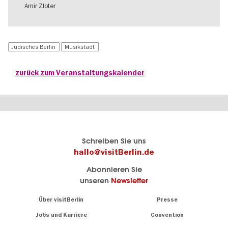
Amir Zloter
Jüdisches Berlin
Musikstadt
zurück zum Veranstaltungskalender
Berlins
visitBerlin-Blog
Schreiben Sie uns
offizielles
Hier
hallo@visitBerlin.de
Reiseportal
schreiben
Abonnieren Sie
visitBerlin.de
die
unseren
Newsletter
Berlin-
Wir kennen
Insider
Berlin und
Navigation:
Über visitBerlin
Presse
sind
About
persönlich
Jobs und Karriere
Convention
Insidertipps
für Sie da.
rund