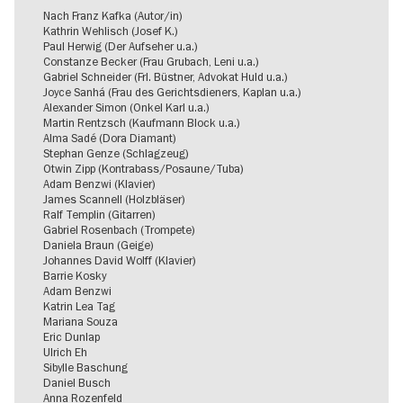
Nach Franz Kafka (Autor/in)
Kathrin Wehlisch (Josef K.)
Paul Herwig (Der Aufseher u.a.)
Constanze Becker (Frau Grubach, Leni u.a.)
Gabriel Schneider (Frl. Büstner, Advokat Huld u.a.)
Joyce Sanhá (Frau des Gerichtsdieners, Kaplan u.a.)
Alexander Simon (Onkel Karl u.a.)
Martin Rentzsch (Kaufmann Block u.a.)
Alma Sadé (Dora Diamant)
Stephan Genze (Schlagzeug)
Otwin Zipp (Kontrabass/Posaune/Tuba)
Adam Benzwi (Klavier)
James Scannell (Holzbläser)
Ralf Templin (Gitarren)
Gabriel Rosenbach (Trompete)
Daniela Braun (Geige)
Johannes David Wolff (Klavier)
Barrie Kosky
Adam Benzwi
Katrin Lea Tag
Mariana Souza
Eric Dunlap
Ulrich Eh
Sibylle Baschung
Daniel Busch
Anna Rozenfeld