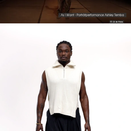
As I Want - Porträtperformance Ashley Temba
© Zé de Paiva