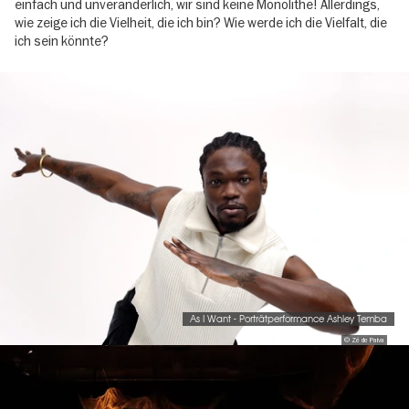
einfach und unveränderlich, wir sind keine Monolithe! Allerdings,
wie zeige ich die Vielheit, die ich bin? Wie werde ich die Vielfalt, die
ich sein könnte?
Image
gallery
As I Want - Porträtperformance Ashley Temba
© Zé de Paiva