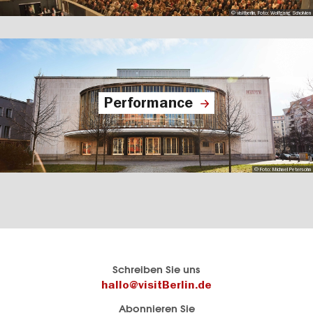
© visitberlin, Foto: Wolfgang Scholvien
Performance
© Foto: Michael Petersohn
Berlins
visitBerlin-Blog
Schreiben Sie uns
offizielles
Hier
hallo@visitBerlin.de
Reiseportal
schreiben
Abonnieren Sie
visitBerlin.de
die