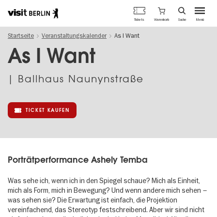
Berlins
Warenkorb
Tickets
Suche
Menü
offizielles
Direkt
Tourismusportal
Startseite
Veranstaltungskalender
As I Want
zum
Inhalt
As I Want
| Ballhaus Naunynstraße
TICKET KAUFEN
Porträtperformance Ashely Temba
Was sehe ich, wenn ich in den Spiegel schaue? Mich als Einheit,
mich als Form, mich in Bewegung? Und wenn andere mich sehen –
was sehen sie? Die Erwartung ist einfach, die Projektion
vereinfachend, das Stereotyp festschreibend. Aber wir sind nicht