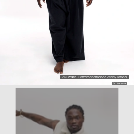
As I Want - Porträtperformance Ashley Temba
© Zé de Paiva