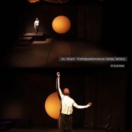
As I Want - Porträtperformance Ashley Temba
© Zé de Paiva