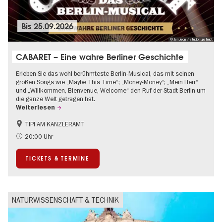
Bis
25.09.2026
© Jan Jeon / studio_upstruct
CABARET – Eine wahre Berliner Geschichte
Erleben Sie das wohl berühmteste Berlin-Musical, das mit seinen
großen Songs wie „Maybe This Time“; „Money-Money“; „Mein Herr“
und „Willkommen, Bienvenue, Welcome“ den Ruf der Stadt Berlin um
die ganze Welt getragen hat.
Weiterlesen
TIPI AM KANZLERAMT
1920er Jahre
International
20:00 Uhr
Kultursommer
Musikstadt
TICKETS & TERMINE
NATURWISSENSCHAFT & TECHNIK