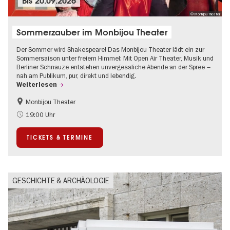
Bis
20.09.2026
© Monbijou Theater
Sommerzauber im Monbijou Theater
Der Sommer wird Shakespeare! Das Monbijou Theater lädt ein zur
Sommersaison unter freiem Himmel: Mit Open Air Theater, Musik und
Berliner Schnauze entstehen unvergessliche Abende an der Spree –
nah am Publikum, pur, direkt und lebendig.
Weiterlesen
Monbijou Theater
Barrierefrei
Going local Berlin
19:00 Uhr
Kultursommer
Open Air
TICKETS & TERMINE
Urban Art
Zeitgenössische Kunst
GESCHICHTE & ARCHÄOLOGIE