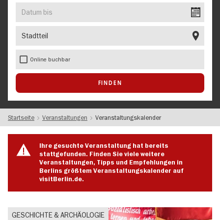
EVENT
Datum
bis
Stadtteil
Online buchbar
Startseite
Veranstaltungen
Veranstaltungskalender
Ihre gesuchte Veranstaltung hat bereits
stattgefunden. Finden Sie viele weitere
Veranstaltungen, Tipps und Empfehlungen in
Berlins größtem Veranstaltungskalender auf
visitBerlin.de.
GESCHICHTE & ARCHÄOLOGIE