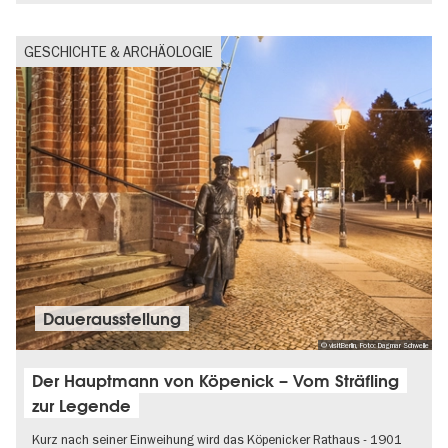
GESCHICHTE & ARCHÄOLOGIE
Dauer­aus­stel­lung
© visitBerlin, Foto: Dagmar Schwelle
Der Hauptmann von Köpenick – Vom Sträfling
zur Legende
Kurz nach seiner Einweihung wird das Köpenicker Rathaus - 1901