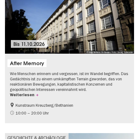
Bis
11.10.2026
© Künstlerhaus Bethanien, Foto: Georg Schroeder
After Memory
Wie Menschen erinnern und vergessen, ist im Wandel begriffen. Das
Gedächtnis ist zu einem umkämpften Terrain geworden, das von
reaktionären Bewegungen, kapitalistischen Konzernen und
geopolitischen Interessen vereinnahmt wird.
Weiterlesen
Kunstraum Kreuzberg/Bethanien
Gratis
International
10:00 – 20:00 Uhr
Zeitgenössische Kunst
GESCHICHTE & ARCHÄOLOGIE