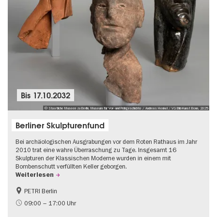
Bis
17.10.2032
© Staatliche Museen zu Berlin, Museum für Vor- und Frühgeschichte / Andreas Henkel / VG Bild-Kunst Bonn, 2025
Berliner Skulpturenfund
Bei archäologischen Ausgrabungen vor dem Roten Rathaus im Jahr
2010 trat eine wahre Überraschung zu Tage. Insgesamt 16
Skulpturen der Klassischen Moderne wurden in einem mit
Bombenschutt verfüllten Keller geborgen.
Weiterlesen
PETRI Berlin
NS-Geschichte
09:00 – 17:00 Uhr