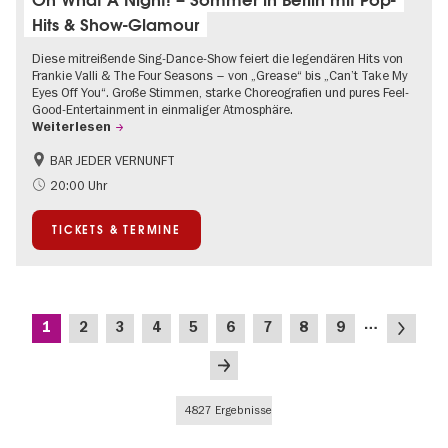
Hits & Show-Glamour
Diese mitreißende Sing-Dance-Show feiert die legendären Hits von
Frankie Valli & The Four Seasons – von „Grease“ bis „Can’t Take My
Eyes Off You“. Große Stimmen, starke Choreografien und pures Feel-
Good-Entertainment in einmaliger Atmosphäre.
Weiterlesen
BAR JEDER VERNUNFT
International
Kultursommer
20:00 Uhr
Musikstadt
TICKETS & TERMINE
Seitennummerierung
…
Aktuelle
Seite
Seite
Seite
Seite
Seite
Seite
Seite
Seite
Nächste
1
2
3
4
5
6
7
8
9
Seite
Seite
Letzte
Seite
4827 Ergebnisse