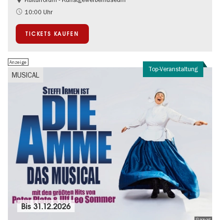
Mode und Design
10:00 Uhr
TICKETS KAUFEN
Anzeige
Top-Veranstaltung
MUSICAL
Bis
31.12.2026
© pop-out