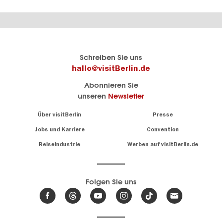
Berlins
visitBerlin-Blog
Schreiben Sie uns
offizielles
Hier
hallo@visitBerlin.de
Reiseportal
schreiben
Abonnieren Sie
visitBerlin.de
die
unseren
Newsletter
Berlin-
Wir kennen
Insider
Berlin und
Navigation:
Über visitBerlin
Presse
sind
About
persönlich
Jobs und Karriere
Convention
Insidertipps
für Sie da.
rund
Reiseindustrie
Werben auf visitBerlin.de
um
Wir bieten Ihnen
die
günstige
,
Hauptstadt
Reiseangebote
und
Hotels
Folgen Sie uns
.
Tickets
Berlin-
News,
Wir haben den
Events
Veranstaltungskalender
&
Berlins mit vielen Tipps.