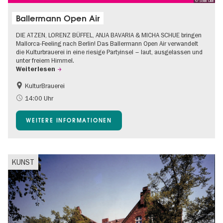
© Soda Club
Ballermann Open Air
DIE ATZEN, LORENZ BÜFFEL, ANJA BAVARIA & MICHA SCHUE bringen
Mallorca-Feeling nach Berlin! Das Ballermann Open Air verwandelt
die Kulturbrauerei in eine riesige Partyinsel – laut, ausgelassen und
unter freiem Himmel.
Weiterlesen
KulturBrauerei
Barrierefrei
Going local Berlin
14:00 Uhr
Kultursommer
Open Air
WEITERE INFORMATIONEN
KUNST