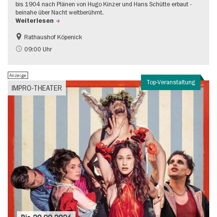
bis 1904 nach Plänen von Hugo Kinzer und Hans Schütte erbaut -
beinahe über Nacht weltberühmt.
Weiterlesen
Rathaushof Köpenick
Geschichte
Going local Berlin
09:00 Uhr
Anzeige
Top-Veranstaltung
IMPRO-THEATER