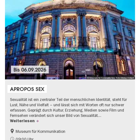
Bis
06.09.2026
© Museum für Kommunikation, Foto Michael Erhart
APROPOS SEX
Sexualität ist ein zentraler Teil der menschlichen Identität, steht für
Lust, Nähe und Vielfalt – und lässt sich mit Worten oft nur schwer
erfassen. Geprägt durch Kultur, Erziehung, Medien sowie Film und
Fernsehen verändert sich unser Bild von Sexualität…
Weiterlesen
Museum für Kommunikation
Politik & Gesellschaft
Teenager
09:00 Uhr