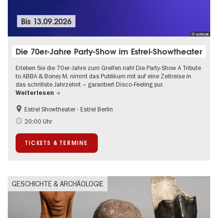
Bis
13.09.2026
© visitBerlin
Die 70er-Jahre Party-Show im Estrel-Showtheater
Erleben Sie die 70er-Jahre zum Greifen nah! Die Party-Show A Tribute
to ABBA & Boney M. nimmt das Publikum mit auf eine Zeitreise in
das schrillste Jahrzehnt – garantiert Disco-Feeling pur.
Weiterlesen
Estrel Showtheater - Estrel Berlin
Barrierefrei
Musikstadt
20:00 Uhr
TICKETS & TERMINE
GESCHICHTE & ARCHÄOLOGIE