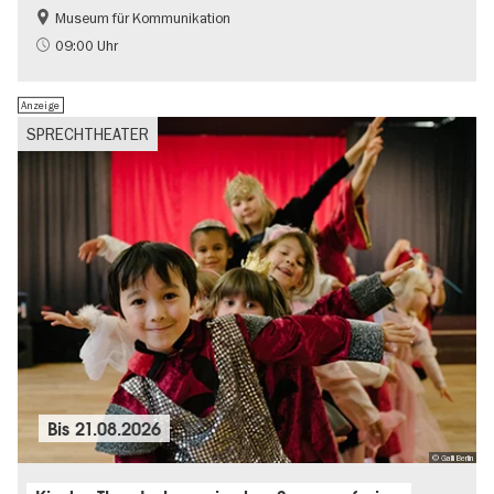
Museum für Kommunikation
Geschichte
Nachhaltigkeit
09:00 Uhr
Anzeige
SPRECHTHEATER
Bis
21.08.2026
© Galli Berlin