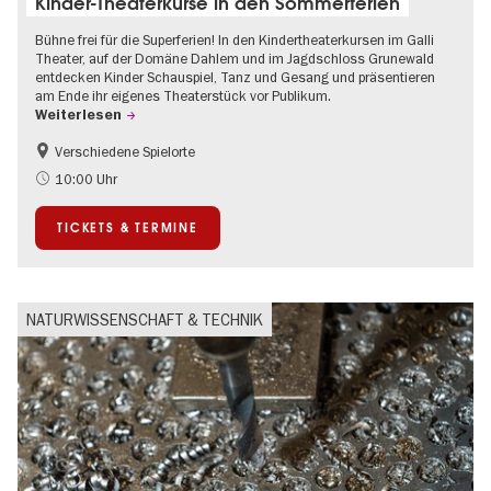
Kinder-Theaterkurse in den Sommerferien
Bühne frei für die Superferien! In den Kindertheaterkursen im Galli
Theater, auf der Domäne Dahlem und im Jagdschloss Grunewald
entdecken Kinder Schauspiel, Tanz und Gesang und präsentieren
am Ende ihr eigenes Theaterstück vor Publikum.
Weiterlesen
Verschiedene Spielorte
Kinder
Kultursommer
10:00 Uhr
Urban Art
Zeitgenössische Kunst
TICKETS & TERMINE
NATURWISSENSCHAFT & TECHNIK