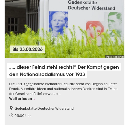
Bis
23.08.2026
© Doris Poklekowski
„… dieser Feind steht rechts!“ Der Kampf gegen
den Nationalsozialismus vor 1933
Die 1919 gegründete Weimarer Republik steht von Beginn an unter
Druck. Autoritäre Ideen und nationalistisches Denken sind in Teilen
der Gesellschaft tief verwurzelt.
Weiterlesen
Gedenkstätte Deutscher Widerstand
Gratis
NS-Geschichte
09:00 Uhr