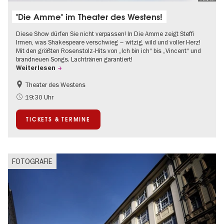
"Die Amme" im Theater des Westens!
Diese Show dürfen Sie nicht verpassen! In Die Amme zeigt Steffi
Irmen, was Shakespeare verschwieg – witzig, wild und voller Herz!
Mit den größten Rosenstolz-Hits von „Ich bin ich“ bis „Vincent“ und
brandneuen Songs. Lachtränen garantiert!
Weiterlesen
Theater des Westens
Barrierefrei
Um den Kurfürstendamm
19:30 Uhr
TICKETS & TERMINE
FOTOGRAFIE