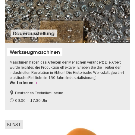
Dauer­aus­stel­lung
© SDTB / C. Kirchner
Werkzeugmaschinen
Maschinen haben das Arbeiten der Menschen verändert: Die Arbeit
wurde leichter, die Produktion effektiver. Erleben Sie die Treiber der
Industriellen Revolution in Aktion! Die Historische Werkstatt gewährt
praktische Einblicke in 150 Jahre Industrialisierung.
Weiterlesen
Deutsches Technikmuseum
Geschichte
09:00 – 17:30 Uhr
KUNST