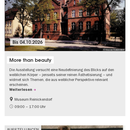
Bis
04.10.2026
© Museum Reinickendorf
More than beauty
Die Ausstellung versucht eine Neudefinierung des Blicks auf den
weiblichen Körper – jenseits seiner reinen Ästhetisierung – und
widmet sich Themen, die aus weiblicher Perspektive relevant
erscheinen.
Weiterlesen
Museum Reinickendorf
Gratis
Zeitgenössische Kunst
09:00 – 17:00 Uhr
AUSSTELLUNGEN