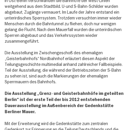
In Ost-Berlin verschwanden die Bahnhöfe der West-Linien
weitgehend aus dem Stadtbild. U-und S-Bahn-Schilder wurden
abgebaut, Zugänge vermauert. Im Laufe der Jahre entstand ein
unterirdisches Sperrsystem. Trotzdem versuchten immer wieder
Menschen durch die Bahntunnel zu fliehen, doch nur wenigen
gelang die Flucht. Nach dem Mauerfall wurden die unterirdischen
Sperren abgebaut und das Verkehrssystem wieder
zusammengeführt.
Die Ausstellung im Zwischengeschoß des ehemaligen
„Geisterbahnhofs“ Nordbahnhof erläutert diesen Aspekt der
Teilungsgeschichte multimedial anhand zahlreicher Fallbeispiele.
Teil der Ausstellung, die während der Betriebszeiten der S-Bahn
zu sehen ist, sind auch die Markierungen der ehemaligen
Sperrmauern des Bahnhofs.
Die Ausstellung „Grenz- und Geisterbahnhöfe im geteilten
Berlin“ ist der erste Teil der bis 2012 entstehenden
Dauerausstellung im Außenbereich der Gedenkstätte
Berliner Mauer.
Mit der Erweiterung wird die Gedenkstätte zum zentralen
Gedenkort zur Erinnerung an die Teilung Deutschlands und die