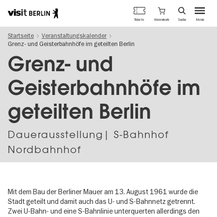
Berlins
Warenkorb
Tickets
Suche
Menü
offizielles
Direkt
Tourismusportal
Startseite
Veranstaltungskalender
zum
Grenz- und Geisterbahnhöfe im geteilten Berlin
Inhalt
Grenz- und
Geisterbahnhöfe im
geteilten Berlin
Dauer­aus­stel­lung| S-Bahnhof
Nordbahnhof
Mit dem Bau der Berliner Mauer am 13. August 1961 wurde die
Stadt geteilt und damit auch das U- und S-Bahnnetz getrennt.
Zwei U-Bahn- und eine S-Bahnlinie unterquerten allerdings den