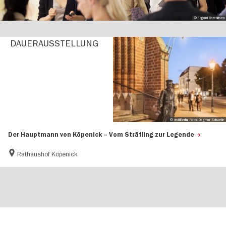
© Edgard Berendsen
DAUER­AUS­STEL­LUNG
© visitBerlin, Foto: Dagmar Schwelle
Der Hauptmann von Köpenick – Vom Sträfling zur Legende
Rathaushof Köpenick