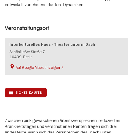
entwickelt zunehmend düstere Dynamiken.
Image
gallery
Veranstaltungsort
Interkulturelles Haus - Theater unterm Dach
Schönfließer Straße 7
10439
Berlin
Auf Google Maps anzeigen
TICKET KAUFEN
Zwischen pink gewaschenen Arbeitsversprechen, reduzierten
Krankheitstagen und verschobenen Renten fragen sich drei
Angestellte, wann sich das Versprechen des „nach unten