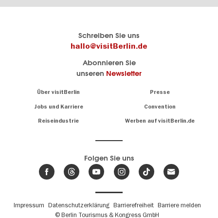
Berlins
visitBerlin-Blog
Schreiben Sie uns
offizielles
Hier
hallo@visitBerlin.de
Reiseportal
schreiben
Abonnieren Sie
visitBerlin.de
die
unseren
Newsletter
Berlin-
Wir kennen
Insider
Berlin und
Navigation:
Über visitBerlin
Presse
sind
About
persönlich
Jobs und Karriere
Convention
Insidertipps
für Sie da.
rund
Reiseindustrie
Werben auf visitBerlin.de
um
Wir bieten Ihnen
die
günstige
,
Hauptstadt
Reiseangebote
und
Hotels
Folgen Sie uns
.
Tickets
Berlin-
News,
Wir haben den
Events
Veranstaltungskalender
&
Berlins mit vielen Tipps.
Trends
Fußbereichsmenü
Impressum
Datenschutzerklärung
Barrierefreiheit
Barriere melden
© Berlin Tourismus & Kongress GmbH