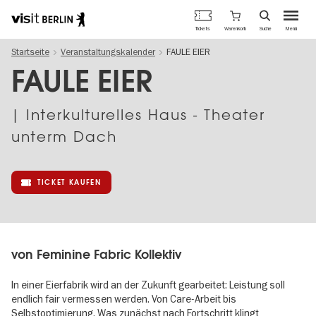
Berlins
Warenkorb
Tickets
Suche
Menü
offizielles
Direkt
Tourismusportal
Startseite
Veranstaltungskalender
FAULE EIER
zum
Inhalt
FAULE EIER
| Interkulturelles Haus - Theater
unterm Dach
TICKET KAUFEN
von Feminine Fabric Kollektiv
In einer Eierfabrik wird an der Zukunft gearbeitet: Leistung soll
endlich fair vermessen werden. Von Care-Arbeit bis
Selbstoptimierung. Was zunächst nach Fortschritt klingt,