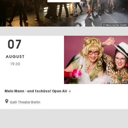
© Chiussi/Agentur StandArt
07
AUGUST
19:30
© IVE
Mein Mann - und tschüss! Open Air
Galli Theater Berlin