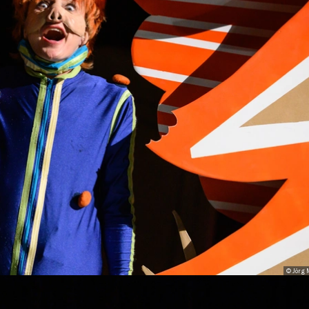
© Jörg 