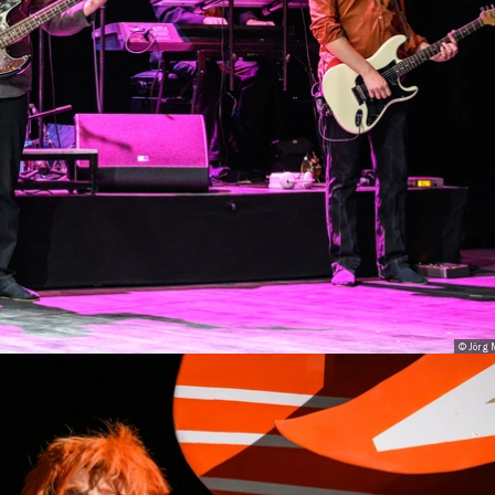
© Jörg 