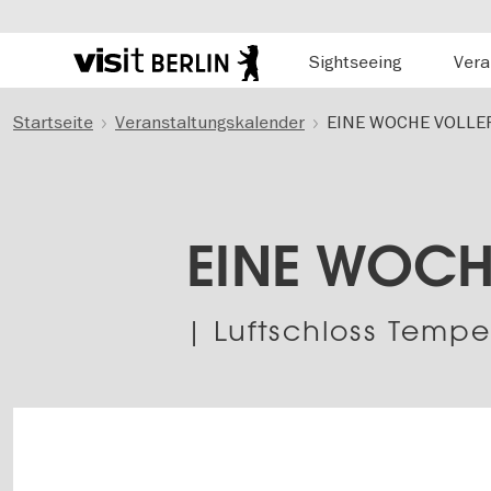
Hauptnavigation
Sightseeing
Vera
Berlins
offizielles
Direkt
Tourismusportal
Startseite
Veranstaltungskalender
EINE WOCHE VOLLE
zum
Inhalt
EINE WOCH
| Luftschloss Tempe