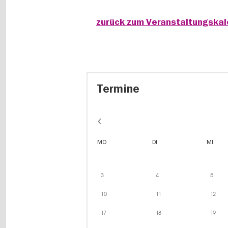
zurück zum Veranstaltungska
Termine
MO
DI
MI
3
4
5
10
11
12
17
18
19