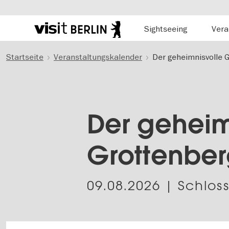
Hauptnavigation
Sightseeing
Vera
Berlins
offizielles
Direkt
Tourismusportal
Startseite
Veranstaltungskalender
Der geheimnisvolle 
zum
Inhalt
Der geheim
Grottenbe
09.08.2026
| Schloss