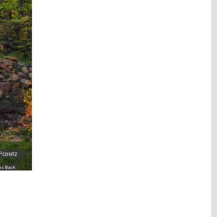
Paretz
ns Bach