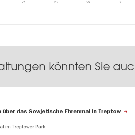
27
28
29
30
altungen könnten Sie auch
n über das Sowjetische Ehrenmal in Treptow
al im Treptower Park