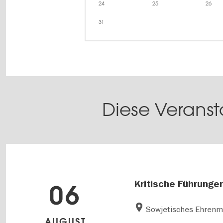
24
25
26
31
Diese Veranst
Kritische Führunge
06
Sowjetisches Ehrenm
AUGUST