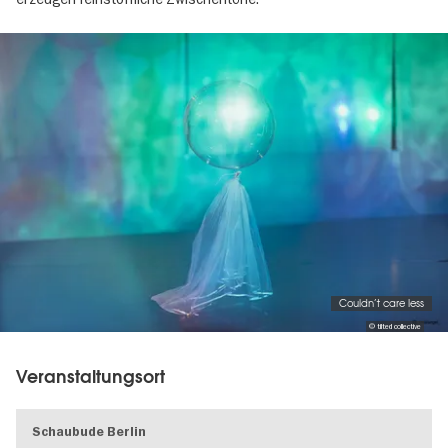
Image
gallery
Couldn’t care less
© tilted collective
Veranstaltungsort
Schaubude Berlin