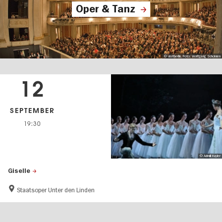
Oper & Tanz
© visitberlin, Foto: Wolfgang Scholvien
12
SEPTEMBER
19:30
© Admill Kuyler
Giselle
Staatsoper Unter den Linden