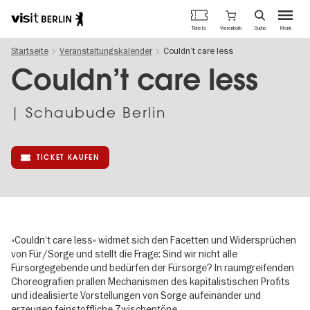
Berlins
Warenkorb
Tickets
Suche
Menü
offizielles
Direkt
Tourismusportal
Startseite
Veranstaltungskalender
Couldn’t care less
zum
Inhalt
Couldn’t care less
| Schaubude Berlin
TICKET KAUFEN
»Couldn‘t care less« widmet sich den Facetten und Widersprüchen
von Für/Sorge und stellt die Frage: Sind wir nicht alle
Fürsorgegebende und bedürfen der Fürsorge? In raumgreifenden
Choreografien prallen Mechanismen des kapitalistischen Profits
und idealisierte Vorstellungen von Sorge aufeinander und
erzeugen feinstoffliche Zwischentöne.