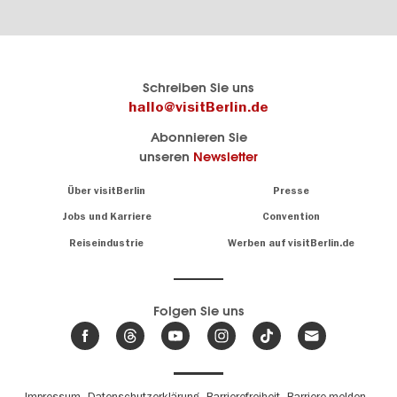
Berlins
visitBerlin-Blog
Schreiben Sie uns
offizielles
Hier
hallo@visitBerlin.de
Reiseportal
schreiben
Abonnieren Sie
visitBerlin.de
die
unseren
Newsletter
Berlin-
Wir kennen
Insider
Berlin und
Navigation:
Über visitBerlin
Presse
sind
About
persönlich
Jobs und Karriere
Convention
Insidertipps
für Sie da.
rund
Reiseindustrie
Werben auf visitBerlin.de
um
Wir bieten Ihnen
die
günstige
,
Hauptstadt
Reiseangebote
und
Hotels
Folgen Sie uns
.
Tickets
Berlin-
News,
Wir haben den
Events
Veranstaltungskalender
&
Berlins mit vielen Tipps.
Trends
Fußbereichsmenü
Impressum
Datenschutzerklärung
Barrierefreiheit
Barriere melden