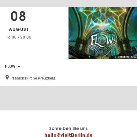
08
AUGUST
16:00
-
20:00
© PROJEKTIL I Fever
FLOW
Passionskirche Kreuzberg
Berlins
visitBerlin-Blog
Schreiben Sie uns
offizielles
Hier
hallo@visitBerlin.de