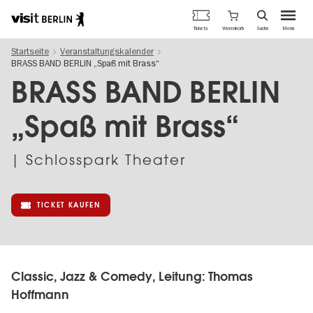
Berlins
Warenkorb
Tickets
Suche
Menü
offizielles
Direkt
Tourismusportal
Startseite
Veranstaltungskalender
zum
BRASS BAND BERLIN „Spaß mit Brass“
Inhalt
BRASS BAND BERLIN
„Spaß mit Brass“
| Schlosspark Theater
TICKET KAUFEN
Classic, Jazz & Comedy, Leitung: Thomas
Hoffmann