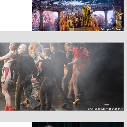
© Cirque Du Soleil
© Chiussi/Agentur StandArt