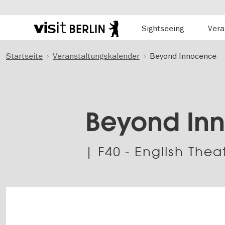
Hauptnavigation
Sightseeing
Vera
Berlins
offizielles
Direkt
Tourismusportal
Startseite
Veranstaltungskalender
Beyond Innocence
zum
Inhalt
Beyond In
| F40 - English Thea