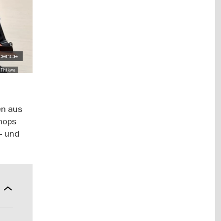
cence
 Thikwa
en aus
hops
- und