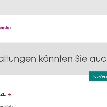
lender
altungen könnten Sie auch
Top-Ver
IZÉ
r Platz