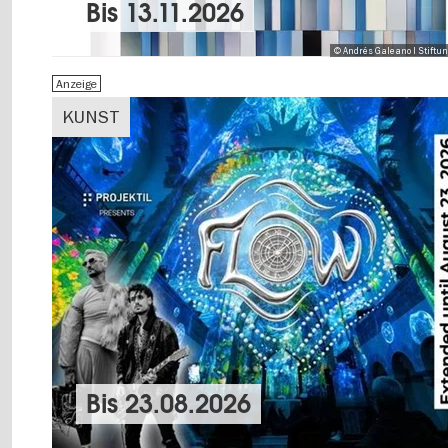
Bis
13.11.2026
© Andrés Galeano I Stiftu
Anzeige
KUNST
Bis
23.08.2026