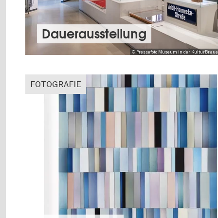
Dauer­aus­stel­lung
© Pressefoto Museum in der KulturBrauere
FOTOGRAFIE