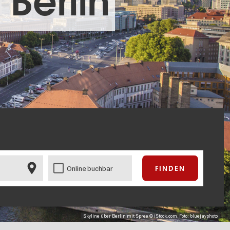
 Berlin
Online buchbar
Skyline über Berlin mit Spree © iStock.com, Foto: bluejayphoto