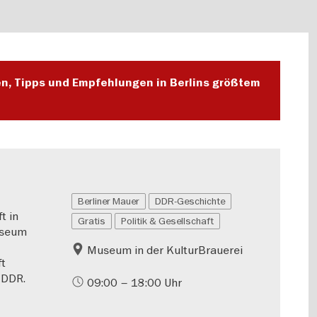
en, Tipps und Empfehlungen in Berlins größtem
Berliner Mauer
DDR-Geschichte
t in
Gratis
Politik & Gesellschaft
useum
Museum in der KulturBrauerei
ft
 DDR.
09:00 – 18:00 Uhr