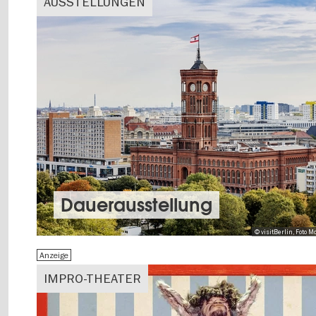
AUSSTELLUNGEN
Dauer­aus­stel­lung
© visitBerlin, Foto
Anzeige
IMPRO-THEATER