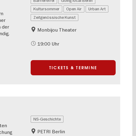
Barrierefrei
Going local Berlin
Kultursommer
Open Air
Urban Art
em
Zeitgenössische Kunst
ner
 der
Monbijou Theater
ndig.
19:00 Uhr
TICKETS & TERMINE
NS-Geschichte
ten
PETRI Berlin
schung