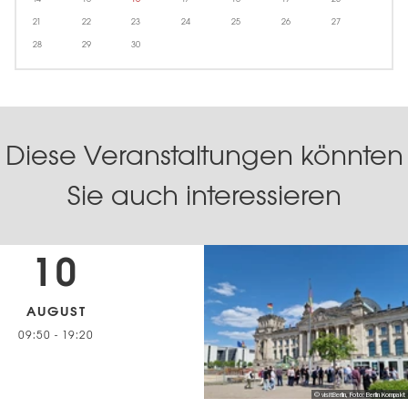
21
22
23
24
25
26
27
28
29
30
Diese Veranstaltungen könnten
Sie auch interessieren
10
AUGUST
09:50
-
19:20
© visitBerlin, Foto: Berlin Kompakt