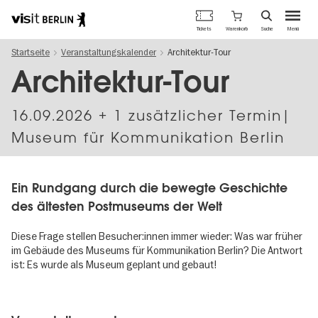
Berlins
Warenkorb
Tickets
Suche
Menü
offizielles
Direkt
Tourismusportal
Startseite
Veranstaltungskalender
Architektur-Tour
zum
Inhalt
Architektur-Tour
16.09.2026
+ 1 zusätzlicher Termin|
Museum für Kommunikation Berlin
Ein Rundgang durch die bewegte Geschichte
des ältesten Postmuseums der Welt
Diese Frage stellen Besucher:innen immer wieder: Was war früher
im Gebäude des Museums für Kommunikation Berlin? Die Antwort
ist: Es wurde als Museum geplant und gebaut!
Image
gallery