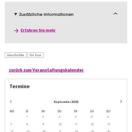
Zusätzliche Informationen
Erfahren Sie mehr
Geschichte
On Tour
zurück zum Veranstaltungskalender
Termine
Event
September 2026
dates
in
MO
DI
MI
DO
FR
SA
SO
Dezem
1
2
3
4
5
6
7
8
9
10
11
12
13
14
15
16
17
18
19
20