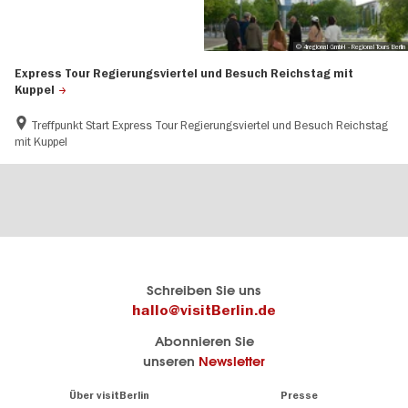
© 4regional GmbH - Regional Tours Berlin
Express Tour Regierungsviertel und Besuch Reichstag mit
Kuppel
Treffpunkt Start Express Tour Regierungsviertel und Besuch Reichstag
mit Kuppel
Berlins
visitBerlin-Blog
Schreiben Sie uns
offizielles
Hier
hallo@visitBerlin.de
Reiseportal
schreiben
Abonnieren Sie
visitBerlin.de
die
unseren
Newsletter
Berlin-
Wir kennen
Insider
Berlin und
Navigation:
Über visitBerlin
Presse
sind
About