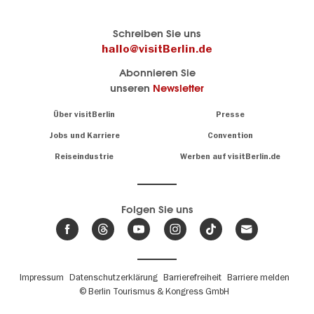
Berlins
visitBerlin-Blog
Schreiben Sie uns
offizielles
Hier
hallo@visitBerlin.de
Reiseportal
schreiben
Abonnieren Sie
visitBerlin.de
die
unseren
Newsletter
Berlin-
Wir kennen
Insider
Berlin und
Navigation:
Über visitBerlin
Presse
sind
About
persönlich
Jobs und Karriere
Convention
Insidertipps
für Sie da.
rund
Reiseindustrie
Werben auf visitBerlin.de
um
Wir bieten Ihnen
die
günstige
,
Hauptstadt
Reiseangebote
und
Hotels
Folgen Sie uns
.
Tickets
Berlin-
News,
Wir haben den
Events
Veranstaltungskalender
&
Berlins mit vielen Tipps.
Trends
Fußbereichsmenü
Impressum
Datenschutzerklärung
Barrierefreiheit
Barriere melden
© Berlin Tourismus & Kongress GmbH
Unsere
Lieblingsorte