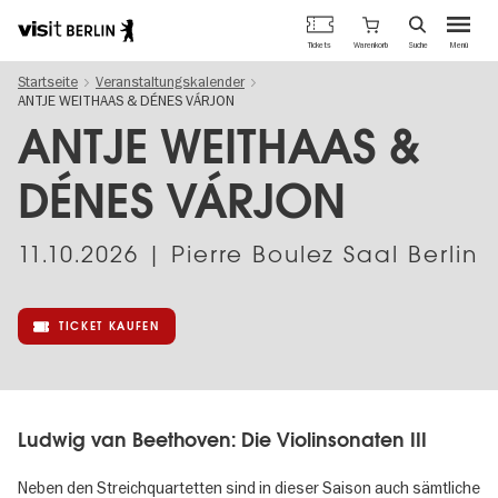
Berlins
Warenkorb
Tickets
Suche
Menü
offizielles
Direkt
Tourismusportal
Startseite
Veranstaltungskalender
zum
ANTJE WEITHAAS & DÉNES VÁRJON
Inhalt
ANTJE WEITHAAS &
DÉNES VÁRJON
11.10.2026
| Pierre Boulez Saal Berlin
TICKET KAUFEN
Ludwig van Beethoven: Die Violinsonaten III
Neben den Streichquartetten sind in dieser Saison auch sämtliche