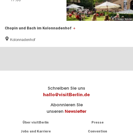
© Thomas Trutschel
Chopin und Bach im Kolonnadenhof
Kolonnadenhof
Berlins
visitBerlin-Blog
Schreiben Sie uns
offizielles
Hier
hallo@visitBerlin.de
Reiseportal
schreiben
Abonnieren Sie
visitBerlin.de
die
unseren
Newsletter
Berlin-
Wir kennen
Insider
Berlin und
Navigation:
Über visitBerlin
Presse
sind
About
persönlich
Jobs und Karriere
Convention
Insidertipps