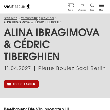
Berlins
Warenkorb
Tickets
Suche
Menü
offizielles
Direkt
Tourismusportal
Startseite
Veranstaltungskalender
zum
ALINA IBRAGIMOVA & CÉDRIC TIBERGHIEN
Inhalt
ALINA IBRAGIMOVA
& CÉDRIC
TIBERGHIEN
11.04.2027
| Pierre Boulez Saal Berlin
TICKET KAUFEN
Beethoven: Die Violinsonaten III