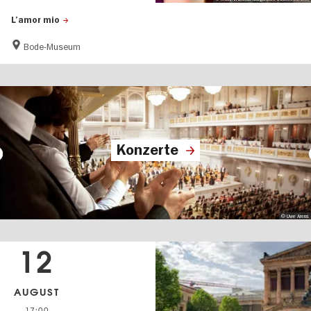
L’amor mio
Bode-Museum
Konzerte
© Uwe Arens
12
AUGUST
17:00