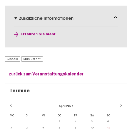
Zusätzliche Informationen
Erfahren Sie mehr
Klassik
Musikstadt
zurück zum Veranstaltungskalender
Termine
April 2027
MO
DI
MI
DO
FR
SA
SO
1
2
3
4
5
6
7
8
9
10
11