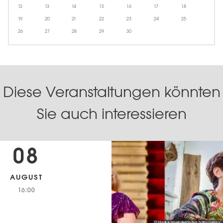
12
13
14
15
16
17
18
19
20
21
22
23
24
25
26
27
28
29
30
Diese Veranstaltungen könnten
Sie auch interessieren
08
AUGUST
16:00
© Musik in Brandenburgischen Schlössern e.V.