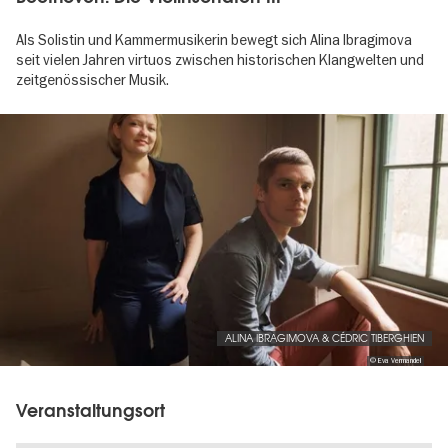
Als Solistin und Kammermusikerin bewegt sich Alina Ibragimova
seit vielen Jahren virtuos zwischen historischen Klangwelten und
zeitgenössischer Musik.
Image
gallery
ALINA IBRAGIMOVA & CÉDRIC TIBERGHIEN
© Eva Vermandel
Veranstaltungsort