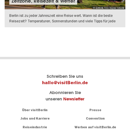
Zeitzone, Reisezeit & Wetter
© visitBerlin, Foto: Dagmar Schwelle
Berlin ist zu jeder Jahreszeit eine Reise wert. Wann ist die beste
Reisezeit? Temperaturen, Sonnenstunden und viele Tipps für jede
WEITERLESEN
Berlins
visitBerlin-Blog
Schreiben Sie uns
offizielles
Hier
hallo@visitBerlin.de
Reiseportal
schreiben
Abonnieren Sie
visitBerlin.de
die
unseren
Newsletter
Berlin-
Wir kennen
Insider
Berlin und
Navigation:
Über visitBerlin
Presse
sind
About
persönlich
Jobs und Karriere
Convention
Insidertipps
für Sie da.
rund
Reiseindustrie
Werben auf visitBerlin.de