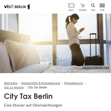
Berlins
Warenkorb
Tickets
Suche
Menü
offizielles
Direkt
Tourismusportal
zum
Inhalt
© Getty Images, Foto: chinaface
Startseite
Unterkünfte & Reiseplanung
Reiseplanung
Gut zu wissen
City Tax Berlin
City Tax Berlin
Eine Steuer auf Übernachtungen