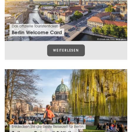
Das offizielle Touristenticket
Berlin Welcome Card
© iStock.com, Foto: bluejayphoto
WEITERLESEN
Entdecken Sie die beste Reisezeit für Berlin