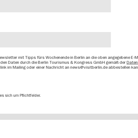
sletter mit Tipps fürs Wochenende in Berlin an die oben angegebene E-Mail-
nden Daten durch die Berlin Tourismus & Kongress GmbH gemäß der
Daten
link im Mailing oder einer Nachricht an ​news@visitberlin.de abbestellen kan
s sich um Pflichtfelder.