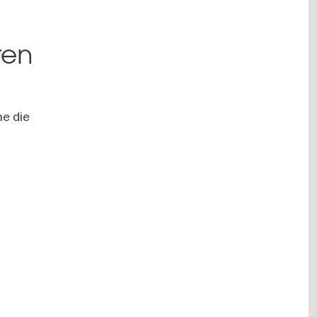
ren
he die