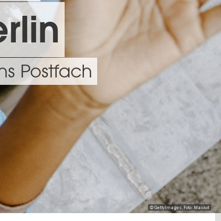
rlin
ns Postfach
© GettyImages, Foto: Maskot