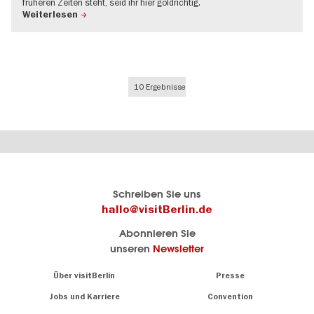
früheren Zeiten steht, seid ihr hier goldrichtig.
Weiterlesen
10 Ergebnisse
Berlins
visitBerlin-Blog
Schreiben Sie uns
offizielles
Hier
hallo@visitBerlin.de
Reiseportal
schreiben
Abonnieren Sie
visitBerlin.de
die
unseren
Newsletter
Berlin-
Wir kennen
Insider
Berlin und
Navigation:
Über visitBerlin
Presse
sind
About
persönlich
Jobs und Karriere
Convention
Insidertipps
für Sie da.
rund