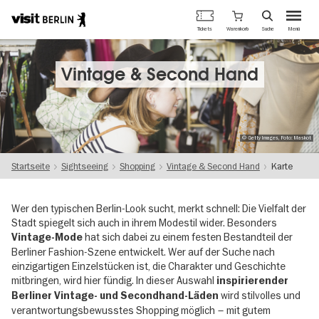
Berlins
Warenkorb
Tickets
Suche
Menü
offizielles
Direkt
Tourismusportal
zum
Inhalt
Vintage & Second Hand
© Getty Images, Foto: Maskot
Startseite
Sightseeing
Shopping
Vintage & Second Hand
Karte
Wer den typischen Berlin-Look sucht, merkt schnell: Die Vielfalt der
Stadt spiegelt sich auch in ihrem Modestil wider. Besonders
hat sich dabei zu einem festen Bestandteil der
Vintage-Mode
Berliner Fashion-Szene entwickelt. Wer auf der Suche nach
einzigartigen Einzelstücken ist, die Charakter und Geschichte
mitbringen, wird hier fündig. In dieser Auswahl
inspirierender
wird stilvolles und
Berliner Vintage- und Secondhand-Läden
verantwortungsbewusstes Shopping möglich – mit gutem