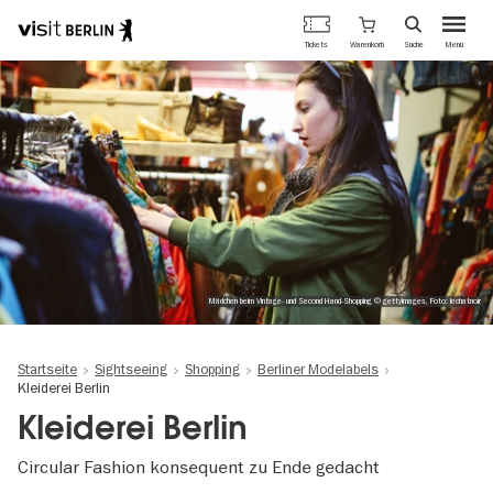
Berlins
Warenkorb
Tickets
Suche
Menü
offizielles
Direkt
Tourismusportal
zum
Inhalt
Mädchen beim Vintage- und Second Hand-Shopping © gettyimages, Foto: lechatnoir
Startseite
Sightseeing
Shopping
Berliner Modelabels
Kleiderei Berlin
Kleiderei Berlin
Circular Fashion konsequent zu Ende gedacht