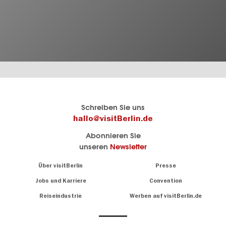
Berlins
visitBerlin-Blog
Schreiben Sie uns
offizielles
Hier
hallo@visitBerlin.de
Reiseportal
schreiben
Abonnieren Sie
visitBerlin.de
die
unseren
Newsletter
Berlin-
Wir kennen
Insider
Berlin und
Navigation:
Über visitBerlin
Presse
sind
About
persönlich
Jobs und Karriere
Convention
Insidertipps
für Sie da.
rund
Reiseindustrie
Werben auf visitBerlin.de
um
Wir bieten Ihnen
die
günstige
,
Hauptstadt
Reiseangebote