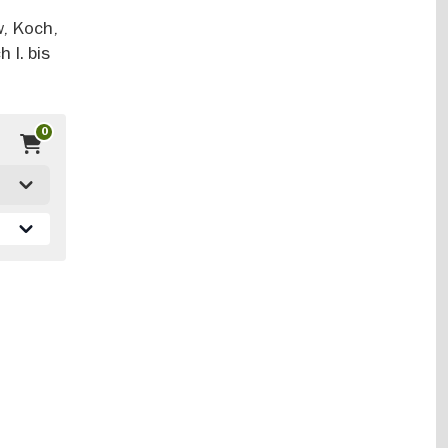
w, Koch,
 I. bis
0