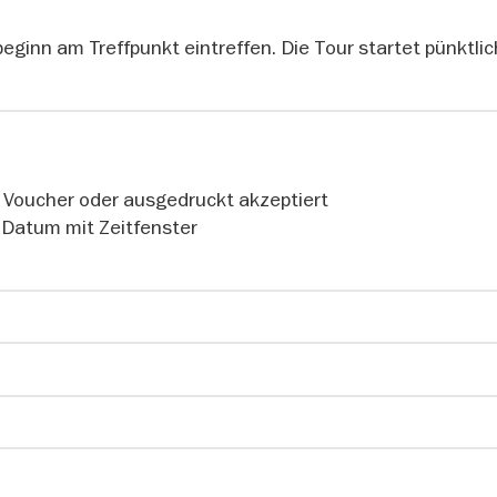
stkranke zu einem Armenhospital für Bettler, unehelich
ktioniert. Erfahren Sie mehr zur Historie der Charité vo
eginn am Treffpunkt eintreffen. Die Tour startet pünktlic
e Gegenwart.
f
 Voucher oder ausgedruckt akzeptiert
 Datum mit Zeitfenster
ssenschaftler und Nobelpreisträger
nd Erkenntnissen haben wichtige Grundlagen für unsere
älfte aller deutschen Nobelpreisträger für Medizin oder
é. Bei diesem Rundgang erfahren Sie mehr zu berühmten
w, Robert Koch, Ferdinand Sauerbruch, Emil von Behring 