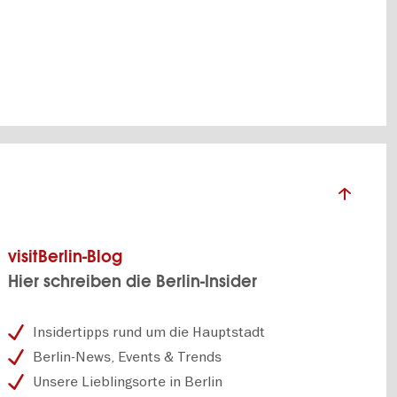
n
es Juwel.
 Leitung
geplant.
drich
 Im
visitBerlin-Blog
zfristig
Hier schreiben die Berlin-Insider
Insidertipps rund um die Hauptstadt
Berlin-News, Events & Trends
Unsere Lieblingsorte in Berlin