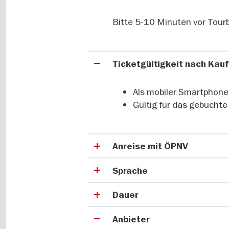
wurde die Quarantänestation für Pe
Schwangere und Prostituierte umfun
Bitte 5-10 Minuten vor Tourb
Zeit von König Friedrich I. bis in di
✔ König Friedrich I.
Ticketgültigkeit nach Kau
✔ Zeit der großen Entdeckungen
✔ Charité in der NS-Zeit
✔ Charité zu DDR – Zeiten
Als mobiler Smartphone
✔ Charité im 21. Jahrhundert
Gültig für das gebuchte
Charité und ihre berühmten Wi
Anreise mit ÖPNV
Mit ihren Forschungsergebnissen u
moderne Medizin gelegt. Mehr als H
Sprache
Physiologie entstammt der Charit
Wissenschaftlern wie Rudolf Vircho
Dauer
Bonhoeffer.
Anbieter