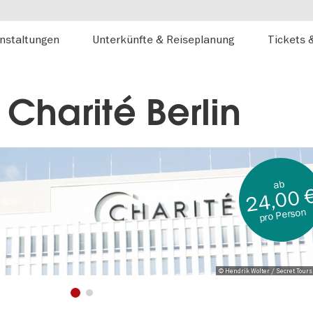
nstaltungen
Unterkünfte & Reiseplanung
Tickets 
Charité Berlin
ab
24,00 
pro Person
© Hendrik Wolter / Secret Tours
1
2