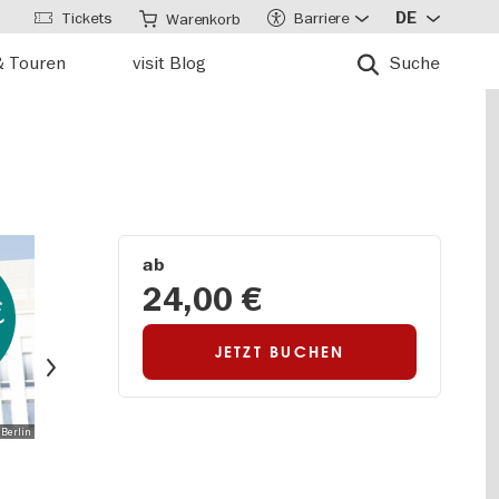
Tickets
Barriere
DE
Warenkorb
& Touren
visit Blog
Suche
ab
24,00 €
€
Weiter
JETZT BUCHEN
 Berlin