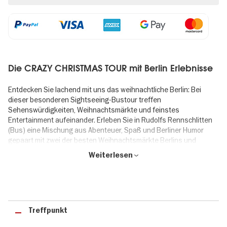
Die CRAZY CHRISTMAS TOUR mit Berlin Erlebnisse
Entdecken Sie lachend mit uns das weihnachtliche Berlin: Bei
dieser besonderen Sightseeing-Bustour treffen
Sehenswürdigkeiten, Weihnachtsmärkte und feinstes
Entertainment aufeinander. Erleben Sie in Rudolfs Rennschlitten
(Bus) eine Mischung aus Abenteuer, Spaß und Berliner Humor
gepaart mit zwei der besten Weihnachtsmärkte Berlins und
steigen Sie mit guter Laune aus dem Bus.
Weiterlesen
Unterhaltung, Sightseeing, Weihnachtsmärkte und mehr
Trainieren Sie ihre Bauchmuskeln beim Lachen mit einem
verrückten Berlin-Guide und entdecken Sie dabei ganz nebenbei
Treffpunkt
die festlich glitzernde Hauptstadt. Sie erfahren nicht nur
Wissenswertes über die Sehenswürdigkeiten, die passiert