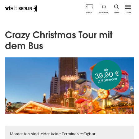
Berlins
Warenkorb
Tickets
Suche
Menü
offizielles
Direkt
Tourismusportal
zum
Inhalt
Crazy Christmas Tour mit
dem Bus
ab
39,90 €
2,5 Stunden
Momentan sind leider keine Termine verfügbar.