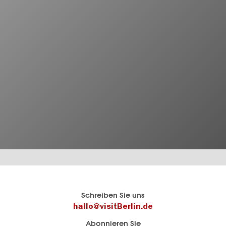
Berlins
visitBerlin-Blog
Schreiben Sie uns
offizielles
Hier
hallo@visitBerlin.de
Reiseportal
schreiben
Abonnieren Sie
visitBerlin.de
die