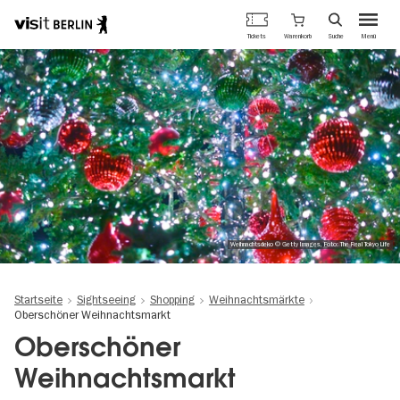
Berlins
Warenkorb
Tickets
Suche
Menü
offizielles
Direkt
Tourismusportal
zum
Inhalt
Weihnachtsdeko © Getty Images, Foto: The Real Tokyo Life
Startseite
Sightseeing
Shopping
Weihnachtsmärkte
Oberschöner Weihnachtsmarkt
Oberschöner
Weihnachtsmarkt