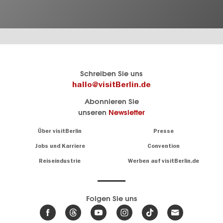
Berlins
visitBerlin-Blog
Schreiben Sie uns
offizielles
Hier
hallo@visitBerlin.de
Reiseportal
schreiben
Abonnieren Sie
visitBerlin.de
die
unseren
Newsletter
Berlin-
Wir kennen
Insider
Berlin und
Navigation:
Über visitBerlin
Presse
sind
About
persönlich
Jobs und Karriere
Convention
Insidertipps
für Sie da.
rund
Reiseindustrie
Werben auf visitBerlin.de
um
Wir bieten Ihnen
die
günstige
,
Hauptstadt
Reiseangebote
und
Hotels
Folgen Sie uns
.
Tickets
Berlin-
News,
Wir haben den