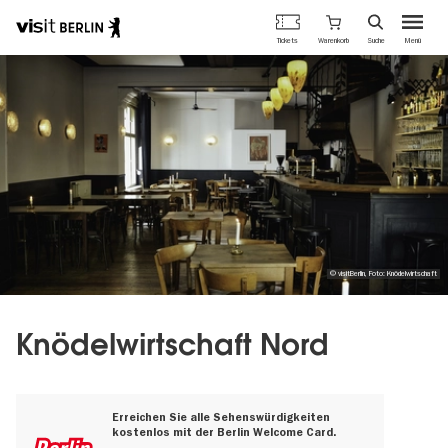
Berlins
Warenkorb
Tickets
Suche
Menü
offizielles
Direkt
Tourismusportal
zum
Inhalt
© visitBerlin, Foto: Knödelwirtschaft
Knödelwirtschaft Nord
Erreichen Sie alle Sehenswürdigkeiten
kostenlos mit der Berlin Welcome Card.