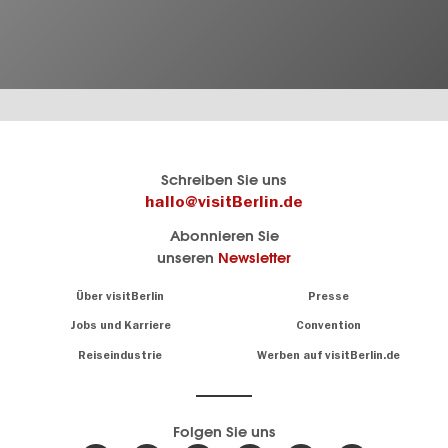
Berlins
visitBerlin-Blog
Schreiben Sie uns
offizielles
Hier
hallo@visitBerlin.de
Reiseportal
schreiben
Abonnieren Sie
visitBerlin.de
die
unseren
Newsletter
Berlin-
Wir kennen
Insider
Berlin und
Navigation:
Über visitBerlin
Presse
sind
About
persönlich
Jobs und Karriere
Convention
Insidertipps
für Sie da.
rund
Reiseindustrie
Werben auf visitBerlin.de
um
Wir bieten Ihnen
die
günstige
,
Hauptstadt
Reiseangebote
und
Hotels
Folgen Sie uns
.
Tickets
Berlin-