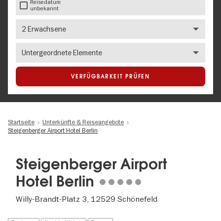
Reisedatum
unbekannt
Anzahl
Erwachsene
Number
of
children
VERFÜGBARKEIT PRÜFEN
Startseite
Unterkünfte & Reiseangebote
Steigenberger Airport Hotel Berlin
Steigenberger Airport
Hotel Berlin
Willy-Brandt-Platz 3, 12529 Schönefeld