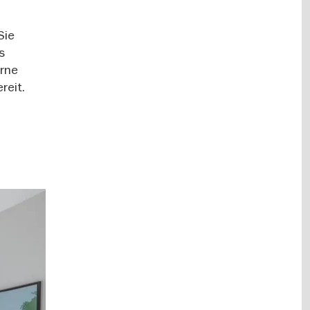
Sie
s
erne
reit.