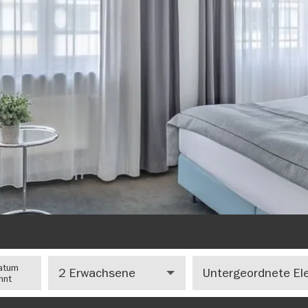
Anzahl
Number
atum
Erwachsene
of
nnt
children