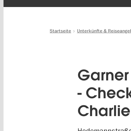
Startseite
Unterkünfte & Reiseange
Garner 
- Chec
Charlie
Hedemannstraße