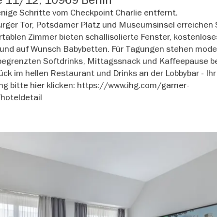
enige Schritte vom Checkpoint Charlie entfernt.
rger Tor, Potsdamer Platz und Museumsinsel erreichen 
ablen Zimmer bieten schallisolierte Fenster, kostenlose
 und auf Wunsch Babybetten. Für Tagungen stehen mod
egrenzten Softdrinks, Mittagssnack und Kaffeepause be
ck im hellen Restaurant und Drinks an der Lobbybar - Ihr
ung bitte hier klicken: https://www.ihg.com/garner-
hoteldetail