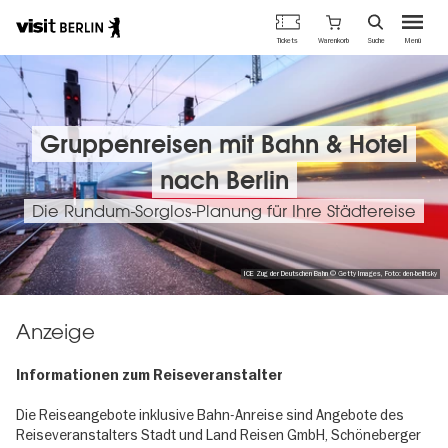
Berlins
Warenkorb
Tickets
Suche
Menü
offizielles
Direkt
Tourismusportal
zum
Inhalt
Gruppenreisen mit Bahn & Hotel
nach Berlin
Die Rundum-Sorglos-Planung für Ihre Städtereise
ICE Zug der Deutschen Bahn © Getty Images, Foto: den-belitsky
Anzeige
Informationen zum Reiseveranstalter
Die Reiseangebote inklusive Bahn-Anreise sind Angebote des
Reiseveranstalters Stadt und Land Reisen GmbH, Schöneberger