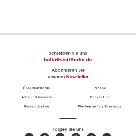
Berlins
visitBerlin-Blog
Schreiben Sie uns
offizielles
Hier
hallo@visitBerlin.de
Reiseportal
schreiben
Abonnieren Sie
visitBerlin.de
die
unseren
Newsletter
Berlin-
Wir kennen
Insider
Berlin und
Navigation:
Über visitBerlin
Presse
sind
About
persönlich
Jobs und Karriere
Convention
Insidertipps
für Sie da.
rund
Reiseindustrie
Werben auf visitBerlin.de
um
Wir bieten Ihnen
die
günstige
,
Hauptstadt
Reiseangebote
und
Hotels
Folgen Sie uns
.
Tickets
Berlin-