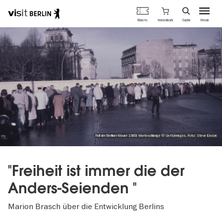
Berlins
Warenkorb
Tickets
Suche
Menü
offizielles
Direkt
Tourismusportal
zum
Inhalt
Fall der Berliner Mauer 1989: Warteschlange © GettyImages, Foto: Steve Eason
"Freiheit ist immer die der
Anders-Seienden "
Marion Brasch über die Entwicklung Berlins