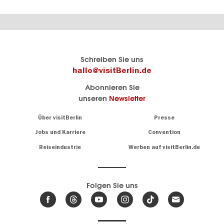
Berlins
visitBerlin-Blog
Schreiben Sie uns
offizielles
Hier
hallo@visitBerlin.de
Reiseportal
schreiben
Abonnieren Sie
visitBerlin.de
die
unseren
Newsletter
Berlin-
Wir kennen
Insider
Berlin und
Navigation:
Über visitBerlin
Presse
sind
About
persönlich
Jobs und Karriere
Convention
Insidertipps
für Sie da.
rund
Reiseindustrie
Werben auf visitBerlin.de
um
Wir bieten Ihnen
die
günstige
,
Hauptstadt
Reiseangebote
und
Hotels
Folgen Sie uns
.
Tickets
Berlin-
News,
Wir haben den
Events
Veranstaltungskalender
&