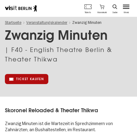
Berlins
Warenkorb
Tickets
Suche
Menü
offizielles
Direkt
Tourismusportal
Startseite
Veranstaltungskalender
Zwanzig Minuten
zum
Inhalt
Zwanzig Minuten
| F40 - English Theatre Berlin &
Theater Thikwa
TICKET KAUFEN
Skoronel Reloaded & Theater Thikwa
Zwanzig Minuten ist die Wartezeit in Sprechzimmern von
Zahnärzten, an Bushaltestellen, im Restaurant.