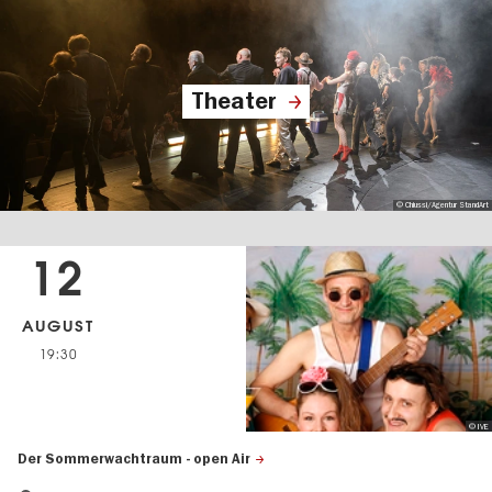
Theater
© Chiussi/Agentur StandArt
12
AUGUST
19:30
© IVE
Der Sommerwachtraum - open Air