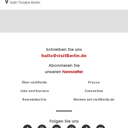
Galli Theater Berlin
Berlins
visitBerlin-Blog
Schreiben Sie uns
offizielles
Hier
hallo@visitBerlin.de
Reiseportal
schreiben
Abonnieren Sie
visitBerlin.de
die
unseren
Newsletter
Berlin-
Wir kennen
Insider
Berlin und
Navigation:
Über visitBerlin
Presse
sind
About
persönlich
Jobs und Karriere
Convention
Insidertipps
für Sie da.
rund
Reiseindustrie
Werben auf visitBerlin.de
um
Wir bieten Ihnen
die
günstige
,
Hauptstadt
Reiseangebote
und
Hotels
Folgen Sie uns
.
Tickets
Berlin-