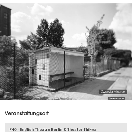
Image
gallery
Zwanzig Minuten
© Burkhard Peter
Veranstaltungsort
F40 - English Theatre Berlin & Theater Thikwa