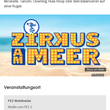
Akrobatik, Tanzen, Clowning, Hula-Hoop oder dem Balancieren auf
einer Kugel.
Image
gallery
Zirkus am Meer
© ©czyk Labor
Veranstaltungsort
FEZ Wuhlheide
Straße zum FEZ 2