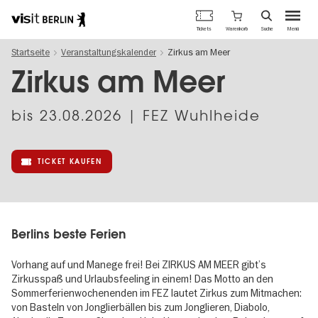
Berlins
Warenkorb
Tickets
Suche
Menü
offizielles
Direkt
Tourismusportal
Startseite
Veranstaltungskalender
Zirkus am Meer
zum
Inhalt
Zirkus am Meer
bis
23.08.2026
| FEZ Wuhlheide
TICKET KAUFEN
Berlins beste Ferien
Vorhang auf und Manege frei! Bei ZIRKUS AM MEER gibt’s
Zirkusspaß und Urlaubsfeeling in einem! Das Motto an den
Sommerferienwochenenden im FEZ lautet Zirkus zum Mitmachen:
von Basteln von Jonglierbällen bis zum Jonglieren, Diabolo,