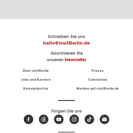
Berlins
visitBerlin-Blog
Schreiben Sie uns
offizielles
Hier
hallo@visitBerlin.de
Reiseportal
schreiben
Abonnieren Sie
visitBerlin.de
die
unseren
Newsletter
Berlin-
Wir kennen
Insider
Berlin und
Navigation:
Über visitBerlin
Presse
sind
About
persönlich
Jobs und Karriere
Convention
Insidertipps
für Sie da.
rund
Reiseindustrie
Werben auf visitBerlin.de
um
Wir bieten Ihnen
die
günstige
,
Hauptstadt
Reiseangebote
und
Hotels
Folgen Sie uns
.
Tickets
Berlin-
News,
Wir haben den
Events
Veranstaltungskalender
&