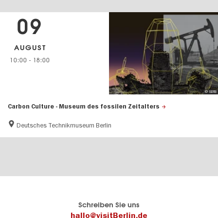
09
AUGUST
10:00
-
18:00
© SDTB
Carbon Culture - Museum des fossilen Zeitalters
Deutsches Technikmuseum Berlin
Berlins
visitBerlin-Blog
Schreiben Sie uns
offizielles
Hier
hallo@visitBerlin.de