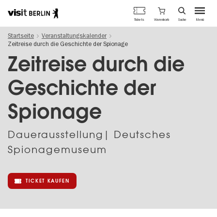
Berlins
Warenkorb
Tickets
Suche
Menü
offizielles
Direkt
Tourismusportal
Startseite
Veranstaltungskalender
zum
Zeitreise durch die Geschichte der Spionage
Inhalt
Zeitreise durch die
Geschichte der
Spionage
Dauer­aus­stel­lung| Deutsches
Spionagemuseum
TICKET KAUFEN