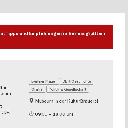
en, Tipps und Empfehlungen in Berlins größtem
Berliner Mauer
DDR-Geschichte
t in
Gratis
Politik & Gesellschaft
useum
Museum in der KulturBrauerei
ft
 DDR.
09:00 – 18:00 Uhr