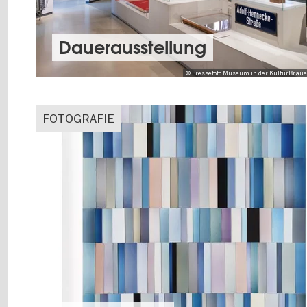
Dauer­aus­stel­lung
© Pressefoto Museum in der KulturBrauere
FOTOGRAFIE