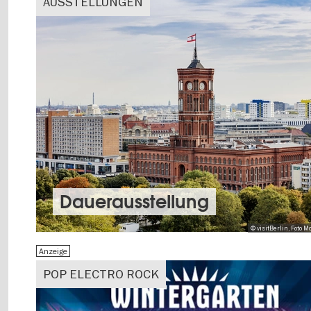
AUSSTELLUNGEN
Dauer­aus­stel­lung
© visitBerlin, Foto
Anzeige
POP ELECTRO ROCK