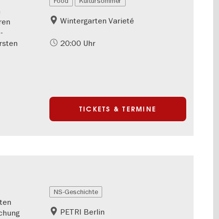
Food
Kultursommer
n
Wintergarten Varieté
hren
-
rsten
20:00 Uhr
TICKETS & TERMINE
NS-Geschichte
ten
PETRI Berlin
schung