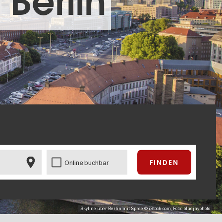
 Berlin
Online buchbar
Skyline über Berlin mit Spree © iStock.com, Foto: bluejayphoto