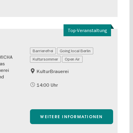
Top-Veranstaltung
Barrierefrei
Going local Berlin
 MICHA
Kultursommer
Open Air
Das
erei
KulturBrauerei
nd
14:00 Uhr
WEITERE INFORMATIONEN