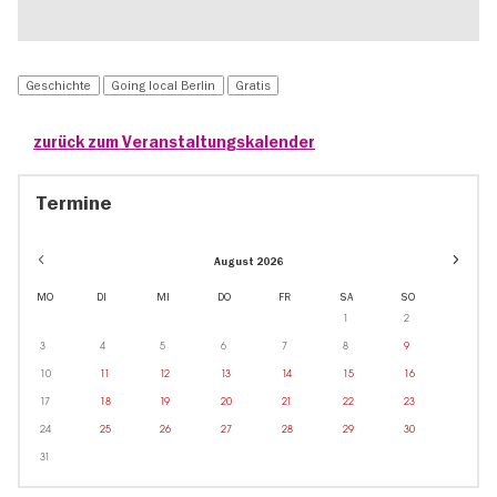
Geschichte
Going local Berlin
Gratis
zurück zum Veranstaltungskalender
Termine
Event
August 2026
dates
in
MO
DI
MI
DO
FR
SA
SO
Oktobe
1
2
3
4
5
6
7
8
9
10
11
12
13
14
15
16
17
18
19
20
21
22
23
24
25
26
27
28
29
30
31