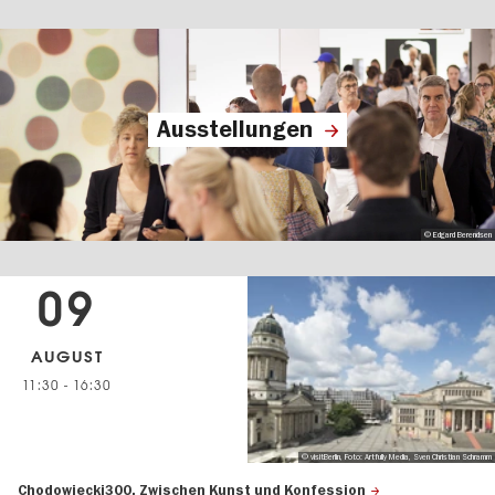
Ausstellungen
© Edgard Berendsen
09
AUGUST
11:30
-
16:30
© visitBerlin, Foto: Artfully Media, Sven Christian Schramm
Chodowiecki300. Zwischen Kunst und Konfession