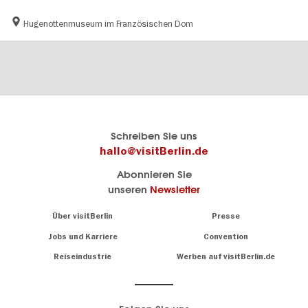
Hugenottenmuseum im Französischen Dom
Berlins
visitBerlin-Blog
Schreiben Sie uns
offizielles
Hier
hallo@visitBerlin.de
Reiseportal
schreiben
Abonnieren Sie
visitBerlin.de
die
unseren
Newsletter
Berlin-
Wir kennen
Insider
Berlin und
Navigation:
Über visitBerlin
Presse
sind
About
persönlich
Jobs und Karriere
Convention
Insidertipps
für Sie da.
rund
Reiseindustrie
Werben auf visitBerlin.de
um
Wir bieten Ihnen
die
günstige
,
Hauptstadt
Reiseangebote
und
Hotels