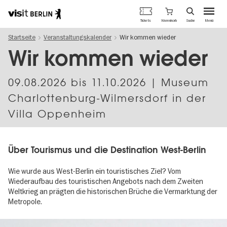
Berlins
Warenkorb
Tickets
Suche
Menü
offizielles
Direkt
Tourismusportal
Startseite
Veranstaltungskalender
Wir kommen wieder
zum
Inhalt
Wir kommen wieder
09.08.2026
bis
11.10.2026
| Museum
Charlottenburg-Wilmersdorf in der
Villa Oppenheim
Über Tourismus und die Destination West-Berlin
Wie wurde aus West-Berlin ein touristisches Ziel? Vom
Wiederaufbau des touristischen Angebots nach dem Zweiten
Weltkrieg an prägten die historischen Brüche die Vermarktung der
Metropole.
Image