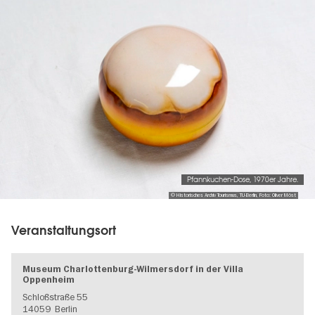
gallery
Pfannkuchen-Dose, 1970er Jahre.
© Historisches Archiv Tourismus, TU-Berlin, Foto: Oliver Möst
Veranstaltungsort
Museum Charlottenburg-Wilmersdorf in der Villa
Oppenheim
Schloßstraße 55
14059
Berlin