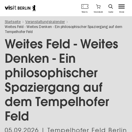
Berlins
Warenkorb
Tickets
Suche
Menü
offizielles
Direkt
Tourismusportal
Startseite
Veranstaltungskalender
zum
Weites Feld - Weites Denken - Ein philosophischer Spaziergang auf dem
Inhalt
Tempelhofer Feld
Weites Feld - Weites
Denken - Ein
philosophischer
Spaziergang auf
dem Tempelhofer
Feld
05.09.2026
| Tempelhofer Feld Berlin