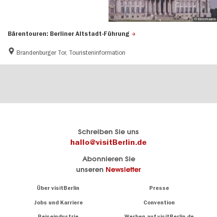
© Bärentouren
Bärentouren: Berliner Altstadt-Führung
Brandenburger Tor, Touristeninformation
Berlins
visitBerlin-Blog
Schreiben Sie uns
offizielles
Hier
hallo@visitBerlin.de
Reiseportal
schreiben
Abonnieren Sie
visitBerlin.de
die
unseren
Newsletter
Berlin-
Wir kennen
Insider
Berlin und
Navigation:
Über visitBerlin
Presse
sind
About
persönlich
Jobs und Karriere
Convention
Insidertipps
für Sie da.
rund
Reiseindustrie
Werben auf visitBerlin.de