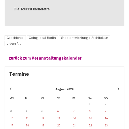
Die Tour ist barrierefrei
Geschichte
Going local Berlin
Stadtentwicklung + Architektur
Urban Art
zurück zum Veranstaltungskalender
Termine
Event
August 2026
dates
in
MO
DI
MI
DO
FR
SA
SO
Oktobe
1
2
3
4
5
6
7
8
9
10
11
12
13
14
15
16
17
18
19
20
21
22
23