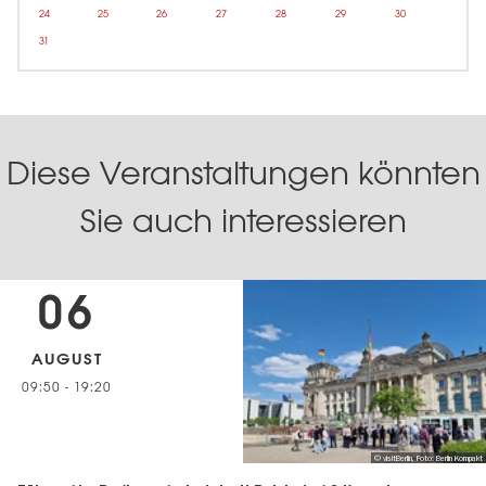
24
25
26
27
28
29
30
31
Diese Veranstaltungen könnten
Sie auch interessieren
06
AUGUST
09:50
-
19:20
© visitBerlin, Foto: Berlin Kompakt