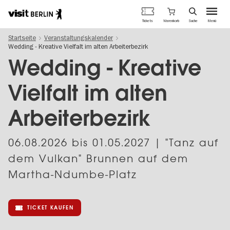
Berlins
Warenkorb
Tickets
Suche
Menü
offizielles
Direkt
Tourismusportal
Startseite
Veranstaltungskalender
zum
Wedding - Kreative Vielfalt im alten Arbeiterbezirk
Inhalt
Wedding - Kreative
Vielfalt im alten
Arbeiterbezirk
06.08.2026
bis
01.05.2027
| "Tanz auf
dem Vulkan" Brunnen auf dem
Martha-Ndumbe-Platz
TICKET KAUFEN