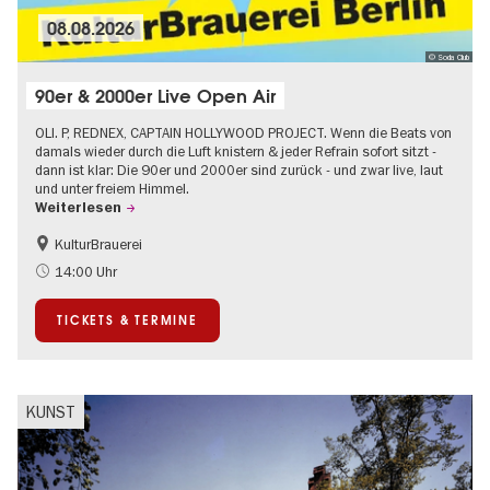
08.08.2026
© Soda Club
90er & 2000er Live Open Air
OLI. P, REDNEX, CAPTAIN HOLLYWOOD PROJECT. Wenn die Beats von
damals wieder durch die Luft knistern & jeder Refrain sofort sitzt -
dann ist klar: Die 90er und 2000er sind zurück - und zwar live, laut
und unter freiem Himmel.
Weiterlesen
KulturBrauerei
Barrierefrei
Going local Berlin
14:00 Uhr
Kultursommer
Open Air
TICKETS & TERMINE
KUNST