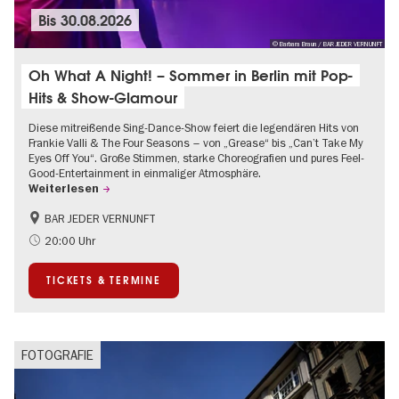
Bis
30.08.2026
© Barbara Braun / BAR JEDER VERNUNFT
Oh What A Night! – Sommer in Berlin mit Pop-
Hits & Show-Glamour
Diese mitreißende Sing-Dance-Show feiert die legendären Hits von
Frankie Valli & The Four Seasons – von „Grease“ bis „Can’t Take My
Eyes Off You“. Große Stimmen, starke Choreografien und pures Feel-
Good-Entertainment in einmaliger Atmosphäre.
Weiterlesen
BAR JEDER VERNUNFT
International
Kultursommer
20:00 Uhr
Musikstadt
TICKETS & TERMINE
FOTOGRAFIE