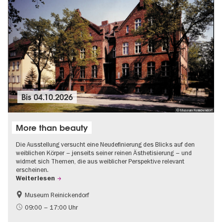
Bis
04.10.2026
© Museum Reinickendorf
More than beauty
Die Ausstellung versucht eine Neudefinierung des Blicks auf den
weiblichen Körper – jenseits seiner reinen Ästhetisierung – und
widmet sich Themen, die aus weiblicher Perspektive relevant
erscheinen.
Weiterlesen
Museum Reinickendorf
Gratis
Zeitgenössische Kunst
09:00 – 17:00 Uhr