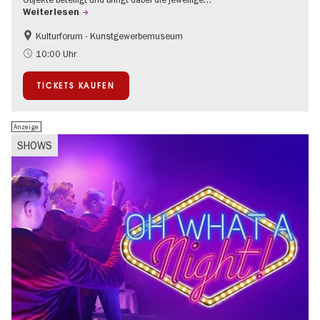
Weiterlesen
Kulturforum - Kunstgewerbemuseum
Mode und Design
10:00 Uhr
TICKETS KAUFEN
Anzeige
SHOWS