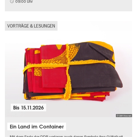
NS-Geschichte
09:00 Uhr
VORTRÄGE & LESUNGEN
Bis
15.11.2026
© DDR Museum
Ein Land im Container
Mit dem Ende der DDR verloren auch deren Symbole ihre Gültigkeit.