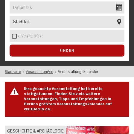
EVENT
Datum
bis
Stadtteil
Online buchbar
Startseite
Veranstaltungen
Veranstaltungskalender
Ihre gesuchte Veranstaltung hat bereits
stattgefunden. Finden Sie viele weitere
Veranstaltungen, Tipps und Empfehlungen in
Berlins größtem Veranstaltungskalender auf
visitBerlin.de.
GESCHICHTE & ARCHÄOLOGIE