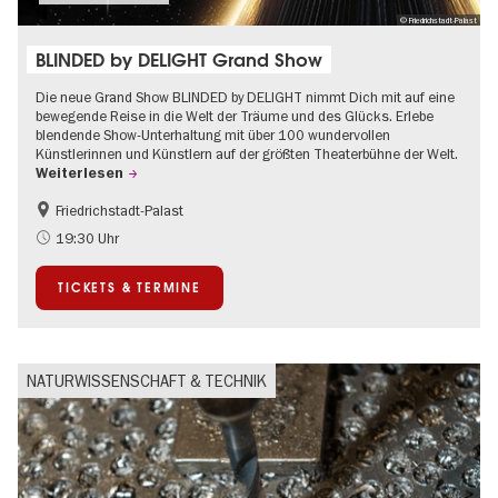
© Friedrichstadt-Palast
BLINDED by DELIGHT Grand Show
Die neue Grand Show BLINDED by DELIGHT nimmt Dich mit auf eine
bewegende Reise in die Welt der Träume und des Glücks. Erlebe
blendende Show-Unterhaltung mit über 100 wundervollen
Künstlerinnen und Künstlern auf der größten Theaterbühne der Welt.
Weiterlesen
Friedrichstadt-Palast
Barrierefrei
International
19:30 Uhr
TICKETS & TERMINE
NATURWISSENSCHAFT & TECHNIK