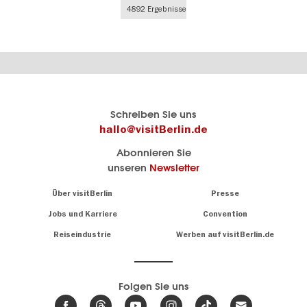
4892 Ergebnisse
Berlins
visitBerlin-Blog
Schreiben Sie uns
offizielles
Hier
hallo@visitBerlin.de
Reiseportal
schreiben
Abonnieren Sie
visitBerlin.de
die
unseren
Newsletter
Berlin-
Wir kennen
Insider
Berlin und
Navigation:
Über visitBerlin
Presse
sind
About
persönlich
Jobs und Karriere
Convention
Insidertipps
für Sie da.
rund
Reiseindustrie
Werben auf visitBerlin.de
um
Wir bieten Ihnen
die
günstige
,
Hauptstadt
Reiseangebote
und
Hotels
Folgen Sie uns
.
Tickets
Berlin-