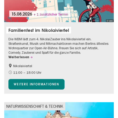
15.08.2026
+ 1 zusätzlicher Termin
© WBM
Familienfest im Nikolaiviertel
Die WBM lädt zum 4. NikolaiZauber ins Nikolaiviertel ein.
Straßenkunst, Musik und Mitmachaktionen machen Berlins ältestes
Wohnquartier zur Open-Air-Bühne. Freuen Sie sich auf Artistik,
Comedy, Zauberei und Spaß für die ganze Familie.
Weiterlesen
Nikolaiviertel
Barrierefrei
Food
11:00 – 18:00 Uhr
Going local Berlin
Gratis
WEITERE INFORMATIONEN
Kinder
Kultursommer
Open Air
Ticket-Tipp
NATURWISSENSCHAFT & TECHNIK