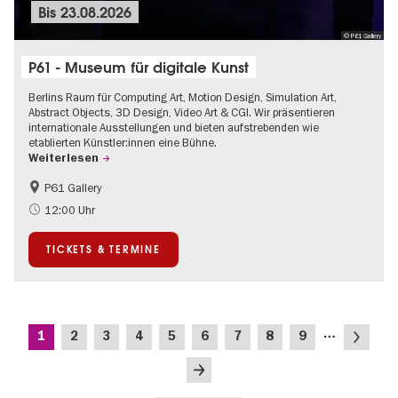
Bis
23.08.2026
© P61 Gallery
P61 - Museum für digitale Kunst
Berlins Raum für Computing Art, Motion Design, Simulation Art,
Abstract Objects, 3D Design, Video Art & CGI. Wir präsentieren
internationale Ausstellungen und bieten aufstrebenden wie
etablierten Künstler:innen eine Bühne.
Weiterlesen
P61 Gallery
International
Urban Art
12:00 Uhr
Zeitgenössische Kunst
TICKETS & TERMINE
Seitennummerierung
…
Aktuelle
Seite
Seite
Seite
Seite
Seite
Seite
Seite
Seite
Nächste
1
2
3
4
5
6
7
8
9
Seite
Seite
Letzte
Seite