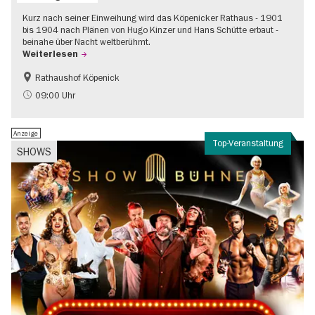
Kurz nach seiner Einweihung wird das Köpenicker Rathaus - 1901
bis 1904 nach Plänen von Hugo Kinzer und Hans Schütte erbaut -
beinahe über Nacht weltberühmt.
Weiterlesen
Rathaushof Köpenick
Geschichte
Going local Berlin
09:00 Uhr
Anzeige
Top-Veranstaltung
SHOWS