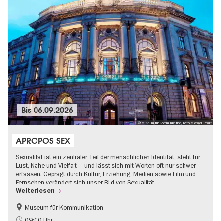
Bis
06.09.2026
© Museum für Kommunikation, Foto Michael Erhart
APROPOS SEX
Sexualität ist ein zentraler Teil der menschlichen Identität, steht für
Lust, Nähe und Vielfalt – und lässt sich mit Worten oft nur schwer
erfassen. Geprägt durch Kultur, Erziehung, Medien sowie Film und
Fernsehen verändert sich unser Bild von Sexualität…
Weiterlesen
Museum für Kommunikation
Politik & Gesellschaft
Teenager
09:00 Uhr