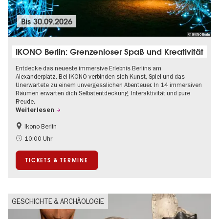
Bis
30.09.2026
© IKONO Berlin
IKONO Berlin: Grenzenloser Spaß und Kreativität
Entdecke das neueste immersive Erlebnis Berlins am
Alexanderplatz. Bei IKONO verbinden sich Kunst, Spiel und das
Unerwartete zu einem unvergesslichen Abenteuer. In 14 immersiven
Räumen erwarten dich Selbstentdeckung, Interaktivität und pure
Freude.
Weiterlesen
Ikono Berlin
Kinder
Kultursommer
10:00 Uhr
Ticket-Tipp
TICKETS & TERMINE
GESCHICHTE & ARCHÄOLOGIE