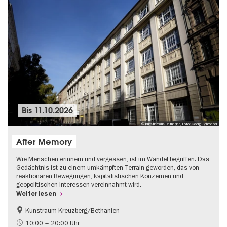
Bis
11.10.2026
© Künstlerhaus Bethanien, Foto: Georg Schroeder
After Memory
Wie Menschen erinnern und vergessen, ist im Wandel begriffen. Das
Gedächtnis ist zu einem umkämpften Terrain geworden, das von
reaktionären Bewegungen, kapitalistischen Konzernen und
geopolitischen Interessen vereinnahmt wird.
Weiterlesen
Kunstraum Kreuzberg/Bethanien
Gratis
International
10:00 – 20:00 Uhr