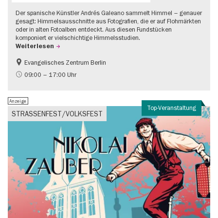
Der spanische Künstler Andrés Galeano sammelt Himmel – genauer
gesagt: Himmelsausschnitte aus Fotografien, die er auf Flohmärkten
oder in alten Fotoalben entdeckt. Aus diesen Fundstücken
komponiert er vielschichtige Himmelsstudien.
Weiterlesen
Evangelisches Zentrum Berlin
Gratis
09:00 – 17:00 Uhr
Anzeige
Top-Veranstaltung
STRASSENFEST/VOLKSFEST