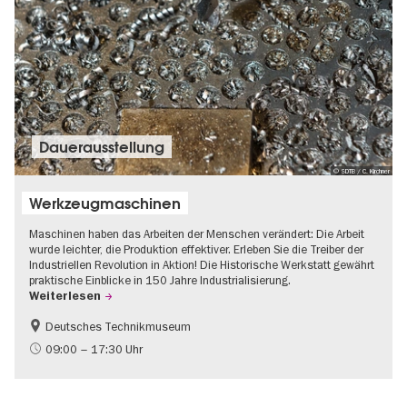
Dauer­aus­stel­lung
© SDTB / C. Kirchner
Werkzeugmaschinen
Maschinen haben das Arbeiten der Menschen verändert: Die Arbeit
wurde leichter, die Produktion effektiver. Erleben Sie die Treiber der
Industriellen Revolution in Aktion! Die Historische Werkstatt gewährt
praktische Einblicke in 150 Jahre Industrialisierung.
Weiterlesen
Deutsches Technikmuseum
Geschichte
09:00 – 17:30 Uhr