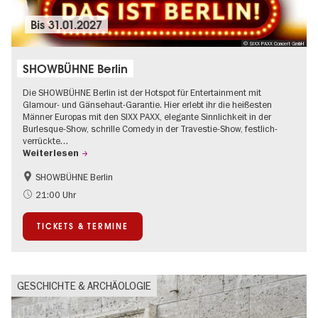
Bis
31.01.2027
© SIXX PAXX Concert GmbH
SHOWBÜHNE Berlin
Die SHOWBÜHNE Berlin ist der Hotspot für Entertainment mit
Glamour- und Gänsehaut-Garantie. Hier erlebt ihr die heißesten
Männer Europas mit den SIXX PAXX, elegante Sinnlichkeit in der
Burlesque-Show, schrille Comedy in der Travestie-Show, festlich-
verrückte…
Weiterlesen
SHOWBÜHNE Berlin
Kultursommer
21:00 Uhr
TICKETS & TERMINE
GESCHICHTE & ARCHÄOLOGIE