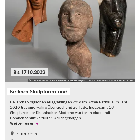
Bis
17.10.2032
© Staatliche Museen zu Berlin, Museum für Vor- und Frühgeschichte / Andreas Henkel / VG Bild-Kunst Bonn, 2025
Berliner Skulpturenfund
Bei archäologischen Ausgrabungen vor dem Roten Rathaus im Jahr
2010 trat eine wahre Überraschung zu Tage. Insgesamt 16
Skulpturen der Klassischen Moderne wurden in einem mit
Bombenschutt verfüllten Keller geborgen.
Weiterlesen
PETRI Berlin
NS-Geschichte