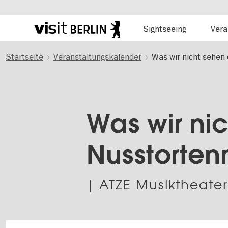
Hauptnavigation
Sightseeing
Vera
Berlins
offizielles
Direkt
Tourismusportal
Startseite
Veranstaltungskalender
Was wir nicht sehe
zum
Inhalt
Was wir ni
Nusstorte
| ATZE Musiktheate