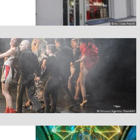
© tic / Uwe Precht
© Chiussi/Agentur StandArt