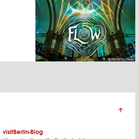
© PROJEKTIL I Fever
visitBerlin-Blog