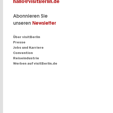
hallo@visitBerlin.de
Abonnieren Sie
unseren
Newsletter
Navigation:
Über visitBerlin
About
Presse
Jobs und Karriere
Convention
Reiseindustrie
Werben auf visitBerlin.de