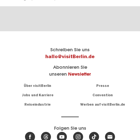
Berlins
visitBerlin-Blog
Schreiben Sie uns
offizielles
Hier
hallo@visitBerlin.de
Reiseportal
schreiben
Abonnieren Sie
visitBerlin.de
die
unseren
Newsletter
Berlin-
Wir kennen
Insider
Berlin und
Navigation:
Über visitBerlin
Presse
sind
About
persönlich
Jobs und Karriere
Convention
Insidertipps
für Sie da.
rund
Reiseindustrie
Werben auf visitBerlin.de
um
Wir bieten Ihnen
die
günstige
,
Hauptstadt
Reiseangebote
und
Hotels
Folgen Sie uns
.
Tickets
Berlin-
News,