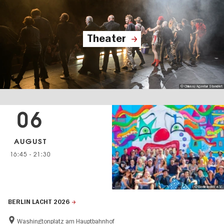
Theater
© Chiussi/Agentur StandArt
06
AUGUST
16:45
-
21:30
© Berlin lacht! e.V.
BERLIN LACHT 2026
Washingtonplatz am Hauptbahnhof