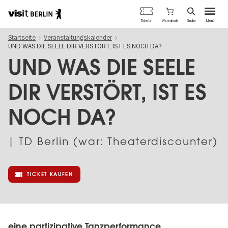
Berlins
Warenkorb
Tickets
Suche
Menü
offizielles
Direkt
Tourismusportal
Startseite
Veranstaltungskalender
zum
UND WAS DIE SEELE DIR VERSTÖRT, IST ES NOCH DA?
Inhalt
UND WAS DIE SEELE
DIR VERSTÖRT, IST ES
NOCH DA?
| TD Berlin (war: Theaterdiscounter)
TICKET KAUFEN
eine partizipative Tanzperformance