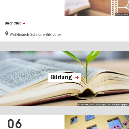
© Foto: Canva
BuchClub
Wolfdietrich-Schnurre-Bibliothek
Bildung
© visitBerlin, Foto: GettyImages, krisanapongdetraphiphat
06