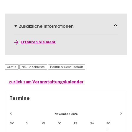
Zusätzliche Informationen
Erfahren Sie mehr
Gratis
NS-Geschichte
Politik & Gesellschaft
zurück zum Veranstaltungskalender
Termine
November 2026
MO
DI
MI
DO
FR
SA
SO
1