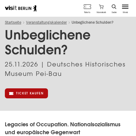
Berlins
Warenkorb
Tickets
Suche
Menü
offizielles
Direkt
Tourismusportal
Startseite
Veranstaltungskalender
Unbeglichene Schulden?
zum
Inhalt
Unbeglichene
Schulden?
25.11.2026
| Deutsches Historisches
Museum Pei-Bau
TICKET KAUFEN
Legacies of Occupation. Nationalsozialismus
und europäische Gegenwart