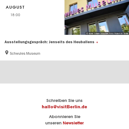
AUGUST
18:00
© Archiv Schules Museum, Foto: Robert M. Berlin
Ausstellungsgespräch: Jenseits des Heuballens
Schwules Museum
Berlins
visitBerlin-Blog
Schreiben Sie uns
offizielles
Hier
hallo@visitBerlin.de
Reiseportal
schreiben
Abonnieren Sie
visitBerlin.de
die
unseren
Newsletter
Berlin-
Wir kennen