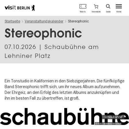
Berlins
Warenkorb
Tickets
Suche
Menü
offizielles
Direkt
Tourismusportal
Startseite
Veranstaltungskalender
Stereophonic
zum
Inhalt
Stereophonic
07.10.2026
| Schaubühne am
Lehniner Platz
Ein Tonstudio in Kalifornien in den Siebzigerjahren. Die fünfköpfige
Band Stereophonic trifft sich, um ihr neues Album aufzunehmen.
Der Ehrgeiz, an den Erfolg des letzten Albums anzuknüpfen und
ihn im besten Fall zu übertreffen, ist groß.
Image
gallery
Schaubühne
© Foto: Gianmarco Bresadola