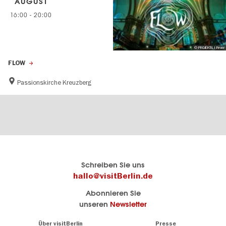
AUGUST
16:00
-
20:00
© PROJEKTIL I Fever
FLOW
Passionskirche Kreuzberg
Berlins
visitBerlin-Blog
Schreiben Sie uns
offizielles
Hier
hallo@visitBerlin.de
Reiseportal
schreiben
Abonnieren Sie
visitBerlin.de
die
unseren
Newsletter
Berlin-
Wir kennen
Insider
Berlin und
Navigation:
Über visitBerlin
Presse
sind