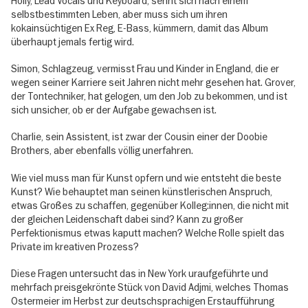
Holly, Lead Vocals und Keyboard, sehnt sich nach einem
selbstbestimmten Leben, aber muss sich um ihren
kokainsüchtigen Ex Reg, E-Bass, kümmern, damit das Album
überhaupt jemals fertig wird.
Simon, Schlagzeug, vermisst Frau und Kinder in England, die er
wegen seiner Karriere seit Jahren nicht mehr gesehen hat. Grover,
der Tontechniker, hat gelogen, um den Job zu bekommen, und ist
sich unsicher, ob er der Aufgabe gewachsen ist.
Charlie, sein Assistent, ist zwar der Cousin einer der Doobie
Brothers, aber ebenfalls völlig unerfahren.
Wie viel muss man für Kunst opfern und wie entsteht die beste
Kunst? Wie behauptet man seinen künstlerischen Anspruch,
etwas Großes zu schaffen, gegenüber Kolleg:innen, die nicht mit
der gleichen Leidenschaft dabei sind? Kann zu großer
Perfektionismus etwas kaputt machen? Welche Rolle spielt das
Private im kreativen Prozess?
Diese Fragen untersucht das in New York uraufgeführte und
mehrfach preisgekrönte Stück von David Adjmi, welches Thomas
Ostermeier im Herbst zur deutschsprachigen Erstaufführung