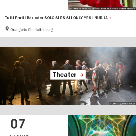
© © Frauke Wilken, VG-Bild Kunst, Bonn 2026 / Foto: Norbert Wiesneth
Tutti Frutti Box oder SOLO Si ES Si I ONLY YES I NUR JA
Orangerie Charlottenburg
Theater
© Chiussi/Agentur StandArt
07